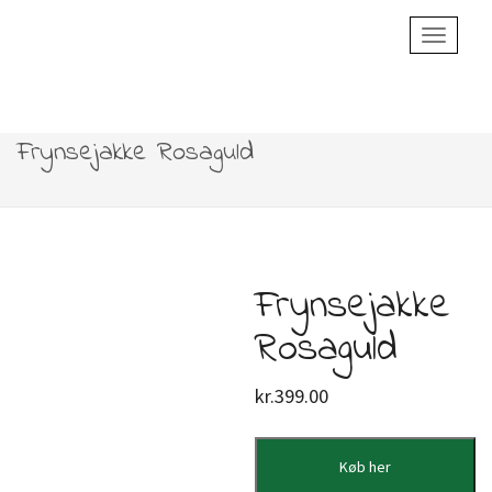
Toggle
Navigatio
Frynsejakke Rosaguld
Frynsejakke
Rosaguld
kr.
399.00
Køb her