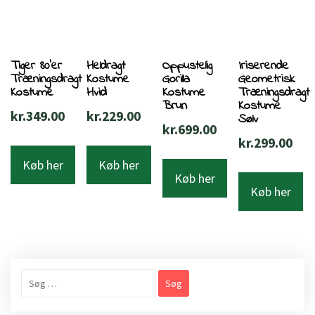
Tiger 80’er
Heldragt
Oppustelig
Iriserende
Træningsdragt
Kostume
Gorilla
Geometrisk
Kostume
Hvid
Kostume
Træningsdragt
Brun
Kostume
kr.
349.00
kr.
229.00
Sølv
kr.
699.00
kr.
299.00
Køb her
Køb her
Køb her
Køb her
Søg
efter: