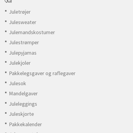
Jul
Juletrøjer
Julesweater
Julemandskostumer
Julestrømper
Julepyjamas
Julekjoler
Pakkelegsgaver og raflegaver
Julesok
Mandelgaver
Juleleggings
Juleskjorte
Pakkekalender