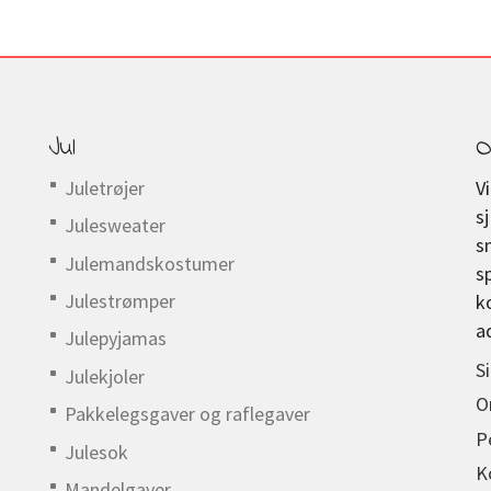
Jul
O
Juletrøjer
V
s
Julesweater
s
Julemandskostumer
s
Julestrømper
k
a
Julepyjamas
S
Julekjoler
O
Pakkelegsgaver og raflegaver
P
Julesok
K
Mandelgaver