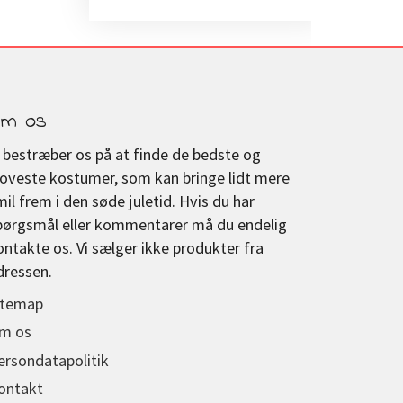
m os
i bestræber os på at finde de bedste og
joveste kostumer, som kan bringe lidt mere
mil frem i den søde juletid. Hvis du har
pørgsmål eller kommentarer må du endelig
ontakte os. Vi sælger ikke produkter fra
dressen.
itemap
m os
ersondatapolitik
ontakt