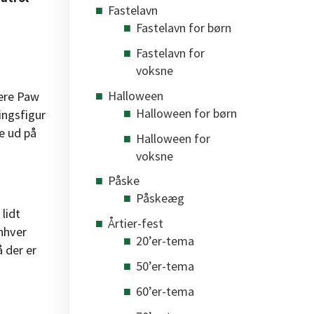
Fastelavn
Fastelavn for børn
Fastelavn for
voksne
Halloween
lære Paw
Halloween for børn
ingsfigur
e ud på
Halloween for
voksne
Påske
Påskeæg
lidt
Årtier-fest
enhver
20’er-tema
å der er
50’er-tema
60’er-tema