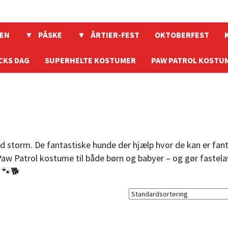
EN
PÅSKE
ÅRTIER-FEST
OKTOBERFEST
CKS DAG
SUPERHELTE KOSTUMER
PAW PATROL KOSTU
 storm. De fantastiske hunde der hjælp hvor de kan er fant
Paw Patrol kostume til både børn og babyer – og gør fastelav
! 🐾🐕