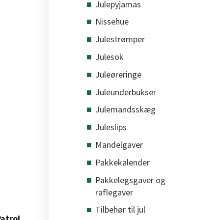
Julepyjamas
Nissehue
Julestrømper
Julesok
Juleøreringe
Juleunderbukser
Julemandsskæg
Juleslips
Mandelgaver
Pakkekalender
Pakkelegsgaver og
raflegaver
Tilbehør til jul
atrol