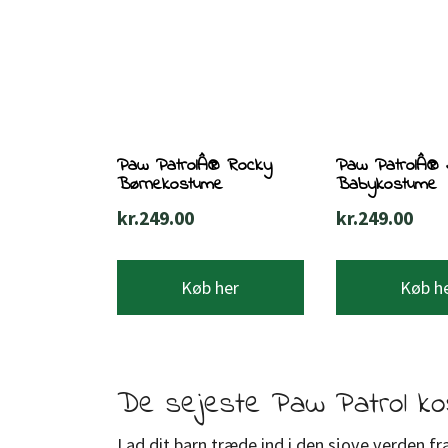
Paw PatrolÂ® Rocky
Paw PatrolÂ®
Børnekostume
Babykostume
kr.
249.00
kr.
249.00
Køb her
Køb h
De sejeste Paw Patrol k
Lad dit barn træde ind i den sjove verden fr