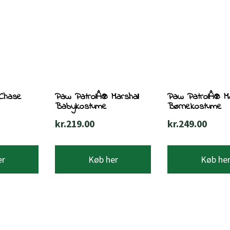
Chase
Paw PatrolÂ® Marshall
Paw PatrolÂ® Ma
Babykostume
Børnekostume
kr.
219.00
kr.
249.00
er
Køb her
Køb he