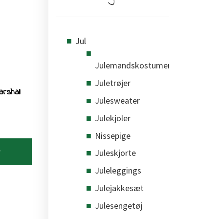
Jul
Julemandskostumer
Juletrøjer
rshall
Julesweater
Julekjoler
Nissepige
r
Juleskjorte
Juleleggings
Julejakkesæt
Julesengetøj