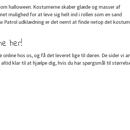
avn som halloween. Kostumerne skaber glæde og masser af
t mulighed for at leve sig helt ind i rollen som en sand
w Patrol udklædning er det nemt at finde netop det kostume
me her!
nline hos os, og få det leveret lige til døren. De sider vi an
ltid klar til at hjælpe dig, hvis du har spørgsmål til størrelse