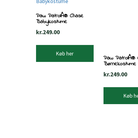
Paw PatrolÂ® Chase
Babykostume
kr.
249.00
Køb her
Paw PatrolÂ® 
Børnekostume
kr.
249.00
Køb h