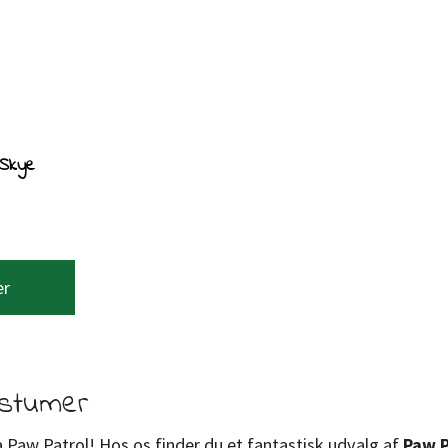
 Skye
er
ostumer
a Paw Patrol! Hos os finder du et fantastisk udvalg af
Paw P