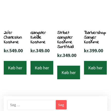
20’er
Gangster
Stribet
Barbershop
Charleston
Kvinde
Gangster
Sanger
Kostume
Kostume
Kostume
Kostume
Sort/Hvid
kr.
549.00
kr.
349.00
kr.
399.00
kr.
349.00
Køb her
Køb her
Køb her
Køb her
Søg
efter: