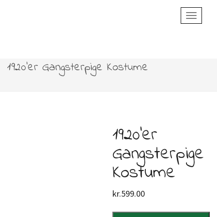
Toggle
Navigatio
1920’er Gangsterpige Kostume
1920’er
Gangsterpige
Kostume
kr.
599.00