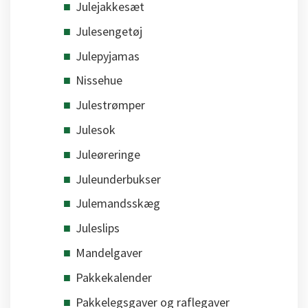
Julejakkesæt
Julesengetøj
Julepyjamas
Nissehue
Julestrømper
Julesok
Juleøreringe
Juleunderbukser
Julemandsskæg
Juleslips
Mandelgaver
Pakkekalender
Pakkelegsgaver og raflegaver