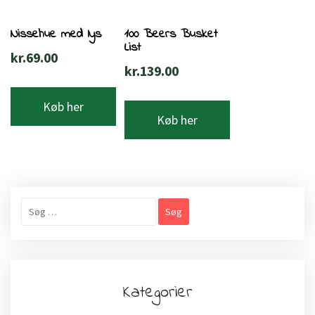
Nissehue med lys
100 Beers Busket
List
kr.
69.00
kr.
139.00
Køb her
Køb her
Søg
efter:
Kategorier