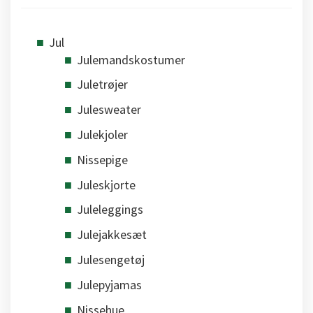
Jul
Julemandskostumer
Juletrøjer
Julesweater
Julekjoler
Nissepige
Juleskjorte
Juleleggings
Julejakkesæt
Julesengetøj
Julepyjamas
Nissehue