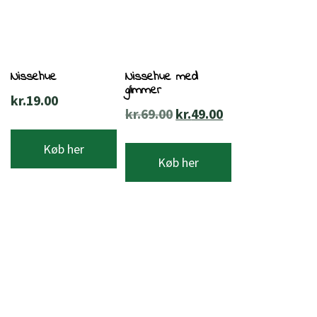
Nissehue
Nissehue med
glimmer
kr.
19.00
Den
Den
kr.
69.00
kr.
49.00
oprindelige
aktuelle
Køb her
pris
pris
Køb her
var:
er:
kr.69.00.
kr.49.00.