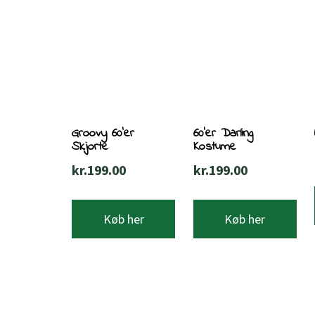
Groovy 60’er
60’er Darling
Skjorte
Kostume
kr.
199.00
kr.
199.00
Køb her
Køb her