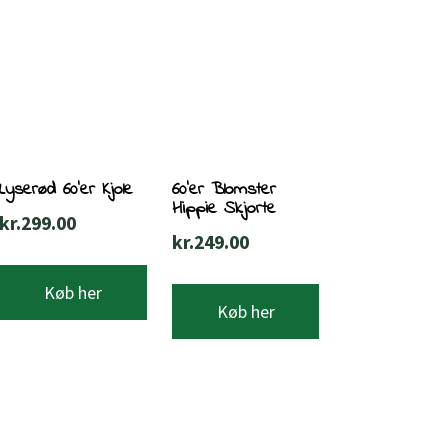
Lyserød 60’er Kjole
60’er Blomster
Hippie Skjorte
kr.
299.00
kr.
249.00
Køb her
Køb her