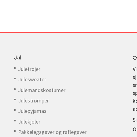
Jul
O
Juletrøjer
V
s
Julesweater
s
Julemandskostumer
s
Julestrømper
k
a
Julepyjamas
S
Julekjoler
O
Pakkelegsgaver og raflegaver