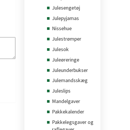
Julesengetøj
Julepyjamas
Nissehue
Julestrømper
Julesok
Juleøreringe
Juleunderbukser
Julemandsskæg
Juleslips
Mandelgaver
Pakkekalender
Pakkelegsgaver og
raflegaver