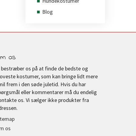
Hundekostumer
Blog
m os
i bestræber os på at finde de bedste og
joveste kostumer, som kan bringe lidt mere
mil frem i den søde juletid. Hvis du har
pørgsmål eller kommentarer må du endelig
ontakte os. Vi sælger ikke produkter fra
dressen.
itemap
m os