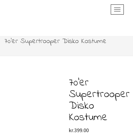
Toggle
Navigatio
70’er Supertrooper Disko Kostume
70’er
Supertrooper
Disko
Kostume
kr.
399.00