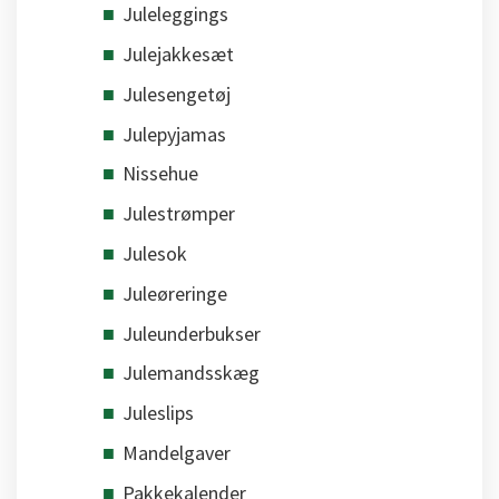
Juleleggings
Julejakkesæt
Julesengetøj
Julepyjamas
Nissehue
Julestrømper
Julesok
Juleøreringe
Juleunderbukser
Julemandsskæg
Juleslips
Mandelgaver
Pakkekalender