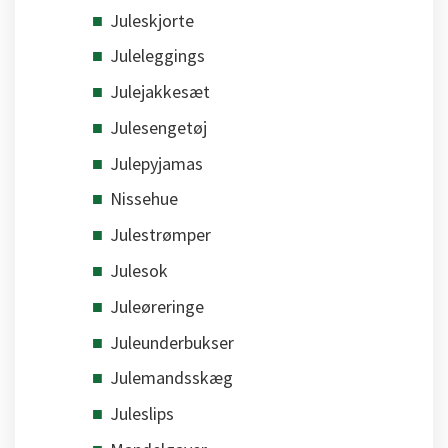
Juleskjorte
Juleleggings
Julejakkesæt
Julesengetøj
Julepyjamas
Nissehue
Julestrømper
Julesok
Juleøreringe
Juleunderbukser
Julemandsskæg
Juleslips