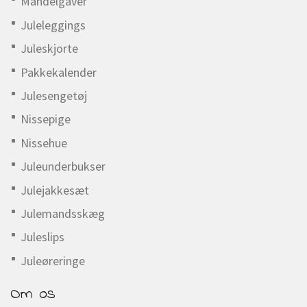
Mandelgaver
Juleleggings
Juleskjorte
Pakkekalender
Julesengetøj
Nissepige
Nissehue
Juleunderbukser
Julejakkesæt
Julemandsskæg
Juleslips
Juleøreringe
Om os