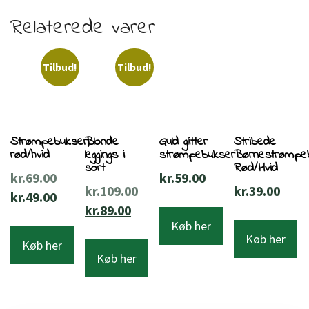
Relaterede varer
Tilbud!
Tilbud!
Strømpebukser,
Blonde
Guld glitter
Stribede
rød/hvid
leggings i
strømpebukser
Børnestrømpe
sort
Rød/Hvid
Den
kr.
69.00
kr.
59.00
Den
kr.
109.00
kr.
39.00
oprindelige
Den
kr.
49.00
Den
oprindelige
kr.
89.00
pris
aktuelle
Køb her
aktuelle
pris
var:
pris
Køb her
Køb her
pris
var:
kr.69.00.
er:
Køb her
er:
kr.109.00.
kr.49.00.
kr.89.00.