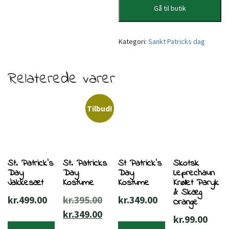
Gå til butik
Kategori:
Sankt Patricks dag
Relaterede varer
Tilbud!
St. Patrick’s
St. Patricks
St Patrick’s
Skotsk
Day
Day
Day
Leprechaun
Jakkesæt
Kostume
Kostume
Krøllet Paryk
& Skæg
Den
kr.
499.00
kr.
395.00
kr.
349.00
Orange
oprindelige
Den
kr.
349.00
kr.
99.00
pris
aktuelle