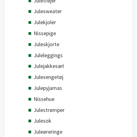
Juletrøjer
Julesweater
Julekjoler
Nissepige
Juleskjorte
Juleleggings
Julejakkesæt
Julesengetøj
Julepyjamas
Nissehue
Julestrømper
Julesok
Juleøreringe