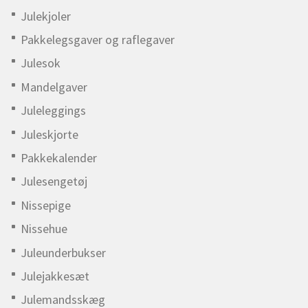
Julekjoler
Pakkelegsgaver og raflegaver
Julesok
Mandelgaver
Juleleggings
Juleskjorte
Pakkekalender
Julesengetøj
Nissepige
Nissehue
Juleunderbukser
Julejakkesæt
Julemandsskæg