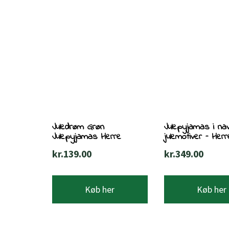
Juledrøm Grøn
Julepyjamas i n
Julepyjamas Herre
julemotiver – Herr
kr.
139.00
kr.
349.00
Køb her
Køb her