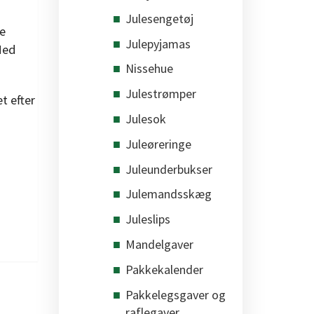
Julesengetøj
de
Julepyjamas
Med
Nissehue
Julestrømper
t efter
Julesok
Juleøreringe
Juleunderbukser
Julemandsskæg
Juleslips
Mandelgaver
Pakkekalender
Pakkelegsgaver og
raflegaver