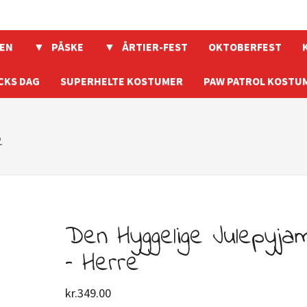
EN
PÅSKE
ÅRTIER-FEST
OKTOBERFEST
CKS DAG
SUPERHELTE KOSTUMER
PAW PATROL KOSTU
e
Den Hyggelige Julepyja
– Herre
kr.
349.00