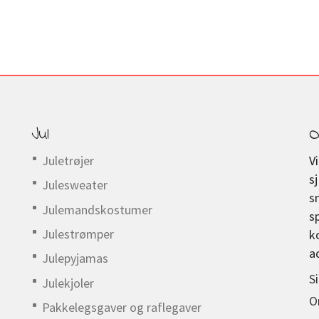
Jul
O
Juletrøjer
V
s
Julesweater
s
Julemandskostumer
s
Julestrømper
k
a
Julepyjamas
S
Julekjoler
O
Pakkelegsgaver og raflegaver