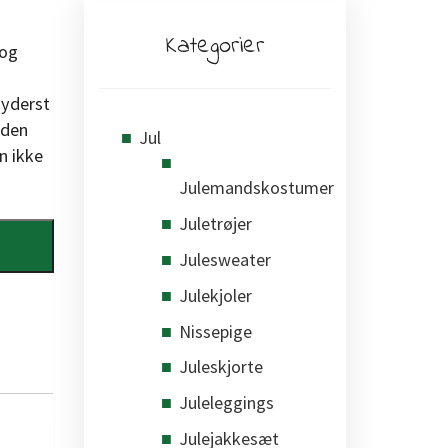
Kategorier
 og
 yderst
 den
Jul
n ikke
Julemandskostumer
Juletrøjer
Julesweater
Julekjoler
Nissepige
Juleskjorte
Juleleggings
Julejakkesæt