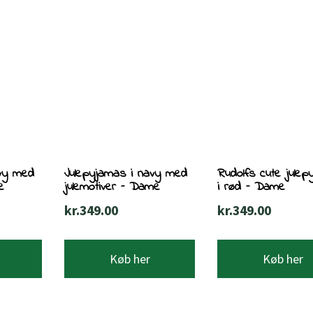
avy med
Julepyjamas i navy med
Rudolfs cute jule
e
julemotiver – Dame
i rød – Dame
kr.
349.00
kr.
349.00
Køb her
Køb her