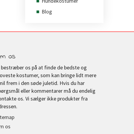
Hundekostumer
Blog
m os
i bestræber os på at finde de bedste og
joveste kostumer, som kan bringe lidt mere
mil frem i den søde juletid. Hvis du har
pørgsmål eller kommentarer må du endelig
ontakte os. Vi sælger ikke produkter fra
dressen.
itemap
m os