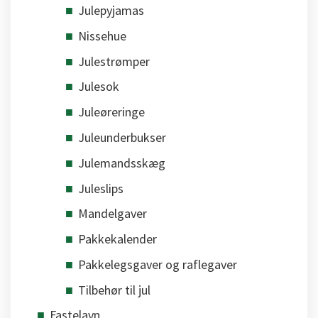
Julepyjamas
Nissehue
Julestrømper
Julesok
Juleøreringe
Juleunderbukser
Julemandsskæg
Juleslips
Mandelgaver
Pakkekalender
Pakkelegsgaver og raflegaver
Tilbehør til jul
Fastelavn