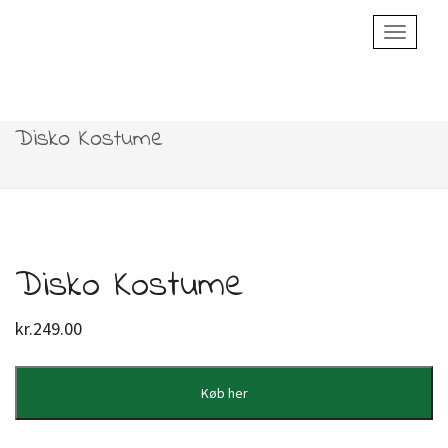
Toggle
Navigatio
Disko Kostume
Disko Kostume
kr.
249.00
Køb her