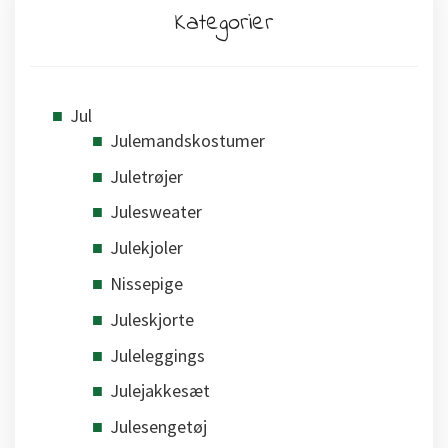
Kategorier
Jul
Julemandskostumer
Juletrøjer
Julesweater
Julekjoler
Nissepige
Juleskjorte
Juleleggings
Julejakkesæt
Julesengetøj