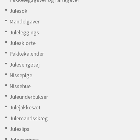
Julesok
Mandelgaver
Juleleggings
Juleskjorte
Pakkekalender
Julesengetøj
Nissepige
Nissehue
Juleunderbukser
Julejakkesæt
Julemandsskæg
Juleslips
Juleøreringe