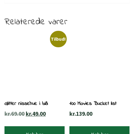
Relaterede varer
Tilbud!
Glitter nissehue i blå
100 Movies Bucket list
Den
Den
kr.
69.00
kr.
49.00
kr.
139.00
oprindelige
aktuelle
pris
pris