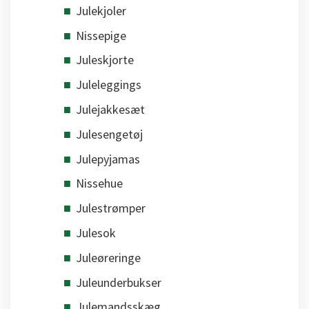
Julekjoler
Nissepige
Juleskjorte
Juleleggings
Julejakkesæt
Julesengetøj
Julepyjamas
Nissehue
Julestrømper
Julesok
Juleøreringe
Juleunderbukser
Julemandsskæg