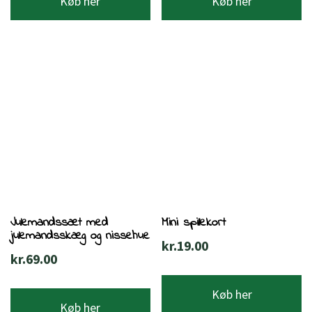
Køb her
Køb her
var:
er:
kr.69.00.
kr.49.00.
Julemandssæt med
Mini spillekort
julemandsskæg og nissehue
kr.
19.00
kr.
69.00
Køb her
Køb her