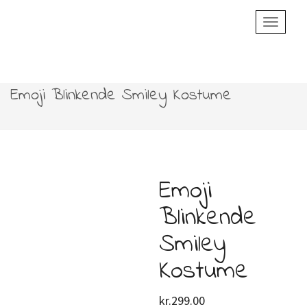
Toggle
Navigatio
Emoji Blinkende Smiley Kostume
Emoji
Blinkende
Smiley
Kostume
kr.
299.00