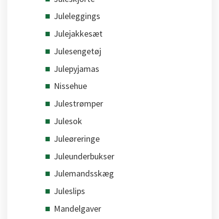
Juleleggings
Julejakkesæt
Julesengetøj
Julepyjamas
Nissehue
Julestrømper
Julesok
Juleøreringe
Juleunderbukser
Julemandsskæg
Juleslips
Mandelgaver