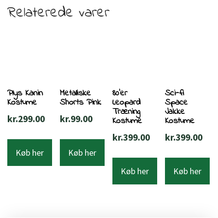
Relaterede varer
Plys Kanin
Metalliske
80’er
Sci-fi
Kostume
Shorts Pink
Leopard
Space
Træning
Jakke
kr.
299.00
kr.
99.00
Kostume
Kostume
kr.
399.00
kr.
399.00
Køb her
Køb her
Køb her
Køb her