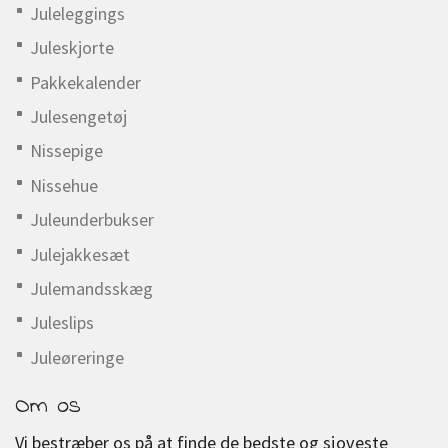
Juleleggings
Juleskjorte
Pakkekalender
Julesengetøj
Nissepige
Nissehue
Juleunderbukser
Julejakkesæt
Julemandsskæg
Juleslips
Juleøreringe
Om os
Vi bestræber os på at finde de bedste og sjoveste