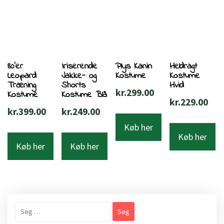
80’er
Iriserende
Plys Kanin
Heldragt
Leopard
Jakke- og
Kostume
Kostume
Træning
Shorts
Hvid
kr.
299.00
Kostume
Kostume Blå
kr.
229.00
kr.
399.00
kr.
249.00
Køb her
Køb her
Køb her
Køb her
Søg
efter: