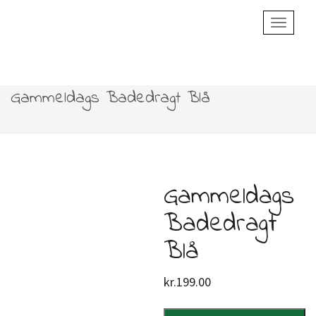
Toggle
Navigatio
Gammeldags Badedragt Blå
Gammeldags
Badedragt
Blå
kr.
199.00