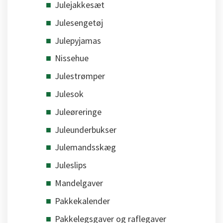
Julejakkesæt
Julesengetøj
Julepyjamas
Nissehue
Julestrømper
Julesok
Juleøreringe
Juleunderbukser
Julemandsskæg
Juleslips
Mandelgaver
Pakkekalender
Pakkelegsgaver og raflegaver