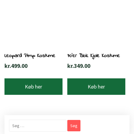
Leopard Pimp Kostume
70’er Blok Kjole Kostume
kr.
499.00
kr.
349.00
Køb her
Køb her
Søg
efter: