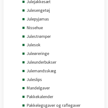
Julejakkesæt
Julesengetøj
Julepyjamas
Nissehue
Julestrømper
Julesok
Juleøreringe
Juleunderbukser
Julemandsskæg
Juleslips
Mandelgaver
Pakkekalender
Pakkelegsgaver og raflegaver