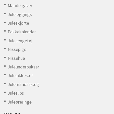
Mandelgaver
Juleleggings
Juleskjorte
Pakkekalender
Julesengetøj
Nissepige
Nissehue
Juleunderbukser
Julejakkesæt
Julemandsskæg
Juleslips
Juleøreringe