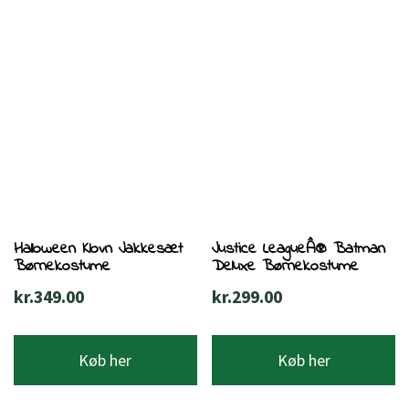
Halloween Klovn Jakkesæt
Justice LeagueÂ® Batman
Børnekostume
Deluxe Børnekostume
kr.
349.00
kr.
299.00
Køb her
Køb her