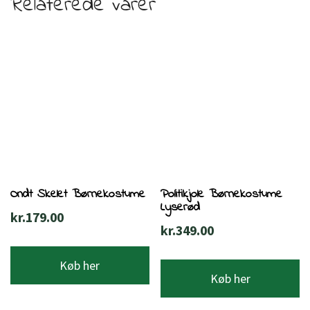
Relaterede varer
Ondt Skelet Børnekostume
Politikjole Børnekostume
Lyserød
kr.
179.00
kr.
349.00
Køb her
Køb her