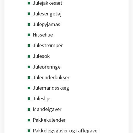
Julejakkesæt
Julesengetøj
Julepyjamas
Nissehue
Julestrømper
Julesok
Juleøreringe
Juleunderbukser
Julemandsskæg
Juleslips
Mandelgaver
Pakkekalender
Pakkelegsgaver og raflegaver