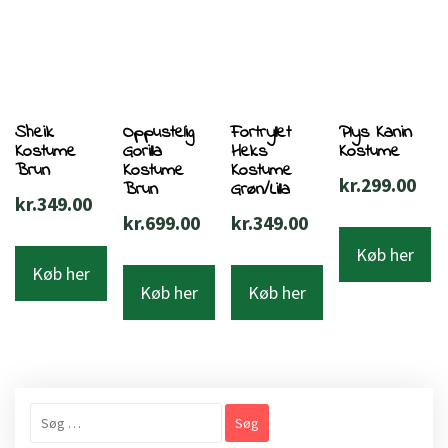
Sheik
Oppustelig
Fortryllet
Plys Kanin
Kostume
Gorilla
Heks
Kostume
Brun
Kostume
Kostume
kr.
299.00
Brun
Grøn/Lilla
kr.
349.00
kr.
699.00
kr.
349.00
Køb her
Køb her
Køb her
Køb her
Søg
efter: