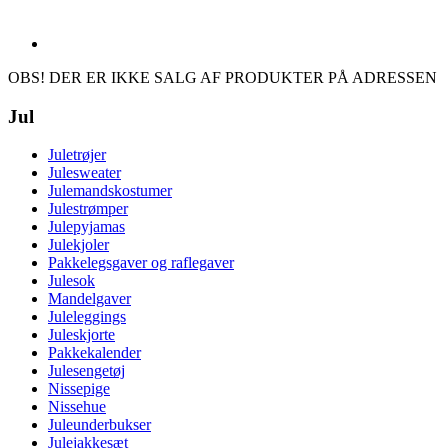
OBS! DER ER IKKE SALG AF PRODUKTER PÅ ADRESSEN
Jul
Juletrøjer
Julesweater
Julemandskostumer
Julestrømper
Julepyjamas
Julekjoler
Pakkelegsgaver og raflegaver
Julesok
Mandelgaver
Juleleggings
Juleskjorte
Pakkekalender
Julesengetøj
Nissepige
Nissehue
Juleunderbukser
Julejakkesæt