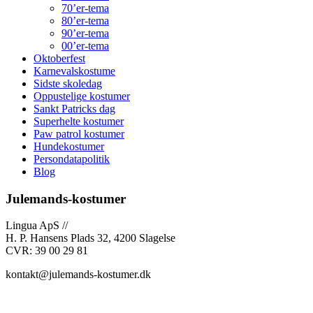
70’er-tema
80’er-tema
90’er-tema
00’er-tema
Oktoberfest
Karnevalskostume
Sidste skoledag
Oppustelige kostumer
Sankt Patricks dag
Superhelte kostumer
Paw patrol kostumer
Hundekostumer
Persondatapolitik
Blog
Julemands-kostumer
Lingua ApS //
H. P. Hansens Plads 32, 4200 Slagelse
CVR: 39 00 29 81
kontakt@julemands-kostumer.dk