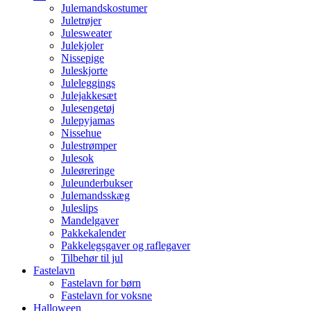
Julemandskostumer
Juletrøjer
Julesweater
Julekjoler
Nissepige
Juleskjorte
Juleleggings
Julejakkesæt
Julesengetøj
Julepyjamas
Nissehue
Julestrømper
Julesok
Juleøreringe
Juleunderbukser
Julemandsskæg
Juleslips
Mandelgaver
Pakkekalender
Pakkelegsgaver og raflegaver
Tilbehør til jul
Fastelavn
Fastelavn for børn
Fastelavn for voksne
Halloween