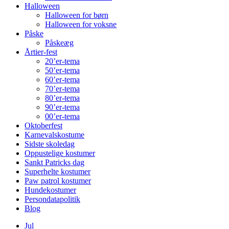
Halloween
Halloween for børn
Halloween for voksne
Påske
Påskeæg
Årtier-fest
20’er-tema
50’er-tema
60’er-tema
70’er-tema
80’er-tema
90’er-tema
00’er-tema
Oktoberfest
Karnevalskostume
Sidste skoledag
Oppustelige kostumer
Sankt Patricks dag
Superhelte kostumer
Paw patrol kostumer
Hundekostumer
Persondatapolitik
Blog
Jul