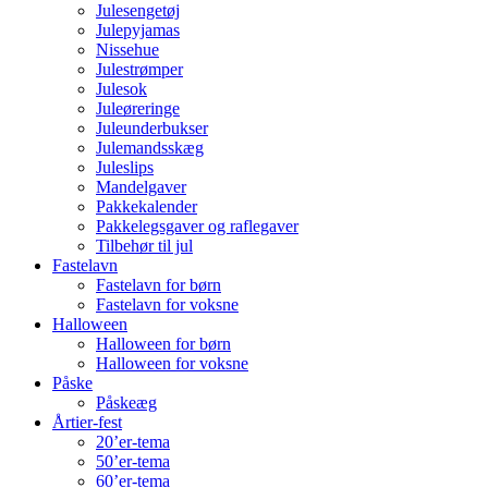
Julesengetøj
Julepyjamas
Nissehue
Julestrømper
Julesok
Juleøreringe
Juleunderbukser
Julemandsskæg
Juleslips
Mandelgaver
Pakkekalender
Pakkelegsgaver og raflegaver
Tilbehør til jul
Fastelavn
Fastelavn for børn
Fastelavn for voksne
Halloween
Halloween for børn
Halloween for voksne
Påske
Påskeæg
Årtier-fest
20’er-tema
50’er-tema
60’er-tema