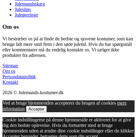
Julemandsskæg
Juleslips
Juleøreringe
Om os
Vi bestræber os på at finde de bedste og sjoveste kostumer, som kan
bringe lidt mere smil frem i den søde juletid. Hvis du har spørgsmål
eller kommentarer må du endelig kontakte os. Vi sælger ikke
produkter fra adressen.
Sitemap
Om os
Persondatapolitik
Kontakt
2026 © Julemands-kostumer.dk
Ved at bruge hjemmesiden accepterer du brugen af cookies
mere
information
Accepter
Cookie indstillingerne på denne hjemmeside er aktiveret for at give
dig den bedste oplevelse. Hvis du fortsætter med at bruge
hjemmesiden uden at ændre dine cookie indstillinger eller du klikker
Accepter herunder, betragtes dette som din accept