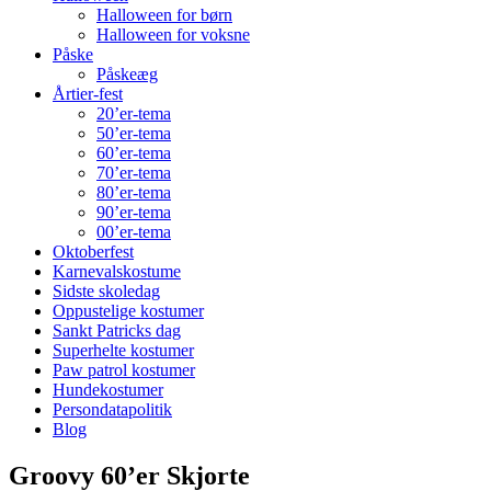
Halloween for børn
Halloween for voksne
Påske
Påskeæg
Årtier-fest
20’er-tema
50’er-tema
60’er-tema
70’er-tema
80’er-tema
90’er-tema
00’er-tema
Oktoberfest
Karnevalskostume
Sidste skoledag
Oppustelige kostumer
Sankt Patricks dag
Superhelte kostumer
Paw patrol kostumer
Hundekostumer
Persondatapolitik
Blog
Groovy 60’er Skjorte