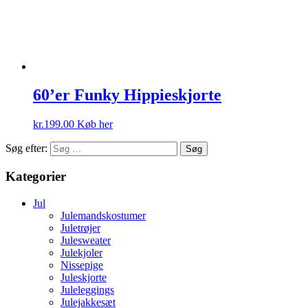
60’er Funky Hippieskjorte
kr.
199.00
Køb her
Søg efter:
Kategorier
Jul
Julemandskostumer
Juletrøjer
Julesweater
Julekjoler
Nissepige
Juleskjorte
Juleleggings
Julejakkesæt