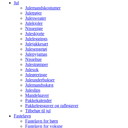
Jul
Julemandskostumer
Juletrøjer
Julesweater
Julekjoler
Nissepige
Juleskjorte
Juleleggings
Julejakkesæt
Julesengetøj
Julepyjamas
Nissehue
Julestrømper
Julesok
Juleøreringe
Juleunderbukser
Julemandsskæg
Juleslips
Mandelgaver
Pakkekalender
Pakkelegsgaver og raflegaver
Tilbehør til jul
Fastelavn
Fastelavn for børn
Fastelavn for voksne