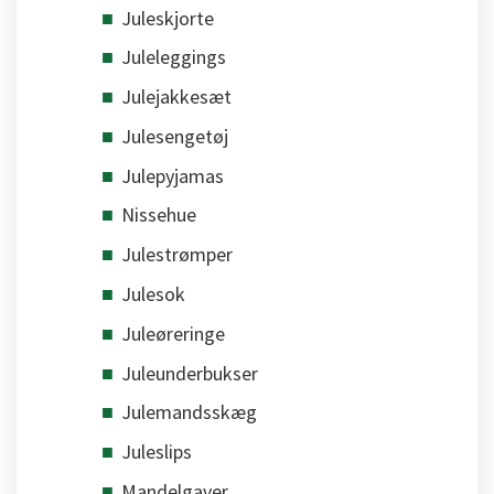
Juleskjorte
Juleleggings
Julejakkesæt
Julesengetøj
Julepyjamas
Nissehue
Julestrømper
Julesok
Juleøreringe
Juleunderbukser
Julemandsskæg
Juleslips
Mandelgaver