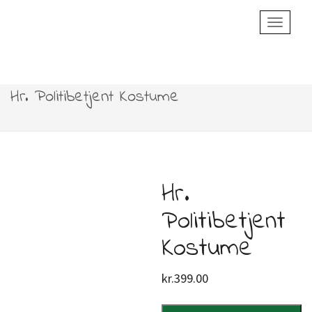
Toggle
Navigatio
Hr. Politibetjent Kostume
Hr.
Politibetjent
Kostume
kr.
399.00