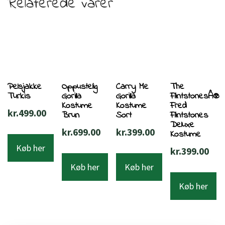
Relaterede varer
Pelsjakke
Oppustelig
Carry Me
The
Turkis
Gorilla
Gorilla
FlintstonesÂ®
Kostume
Kostume
Fred
kr.
499.00
Brun
Sort
Flintstones
Deluxe
kr.
699.00
kr.
399.00
Kostume
Køb her
kr.
399.00
Køb her
Køb her
Køb her