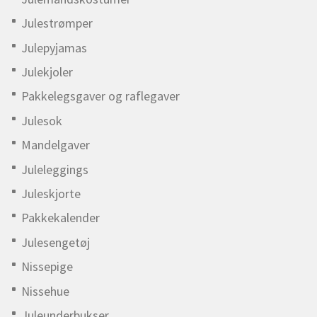
Julestrømper
Julepyjamas
Julekjoler
Pakkelegsgaver og raflegaver
Julesok
Mandelgaver
Juleleggings
Juleskjorte
Pakkekalender
Julesengetøj
Nissepige
Nissehue
Juleunderbukser