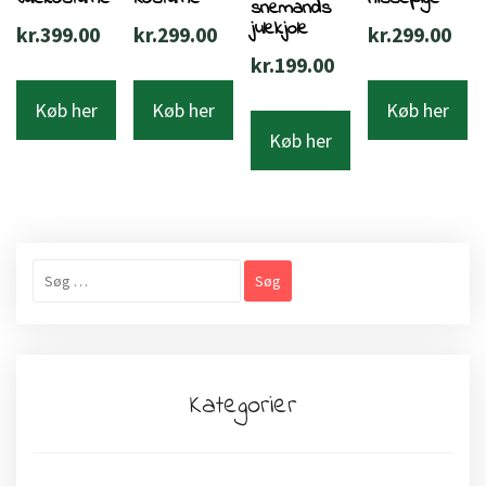
snemands
julekjole
kr.
399.00
kr.
299.00
kr.
299.00
kr.
199.00
Køb her
Køb her
Køb her
Køb her
Søg
efter:
Kategorier