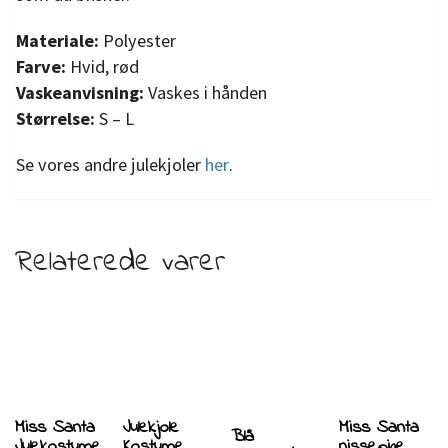
Materiale:
Polyester
Farve:
Hvid, rød
Vaskeanvisning:
Vaskes i hånden
Størrelse:
S – L
Se vores andre julekjoler
her
.
Relaterede varer
Miss Santa
Julekjole
Miss Santa
Blå
Julekostume
Kostume
nissepige