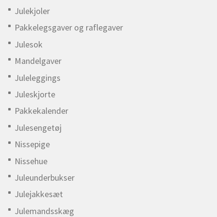
Julekjoler
Pakkelegsgaver og raflegaver
Julesok
Mandelgaver
Juleleggings
Juleskjorte
Pakkekalender
Julesengetøj
Nissepige
Nissehue
Juleunderbukser
Julejakkesæt
Julemandsskæg