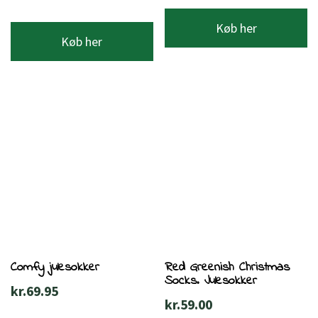
Køb her
Køb her
Comfy julesokker
Red Greenish Christmas
Socks. Julesokker
kr.
69.95
kr.
59.00