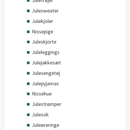
Juletrøjer
Julesweater
Julekjoler
Nissepige
Juleskjorte
Juleleggings
Julejakkesæt
Julesengetøj
Julepyjamas
Nissehue
Julestrømper
Julesok
Juleøreringe