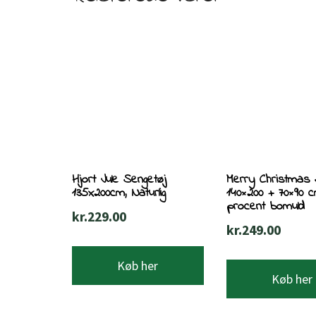
Hjort Jule Sengetøj
Merry Christmas 
135x200cm, Naturlig
140×200 + 70×90 c
procent bomuld
kr.
229.00
kr.
249.00
Køb her
Køb her