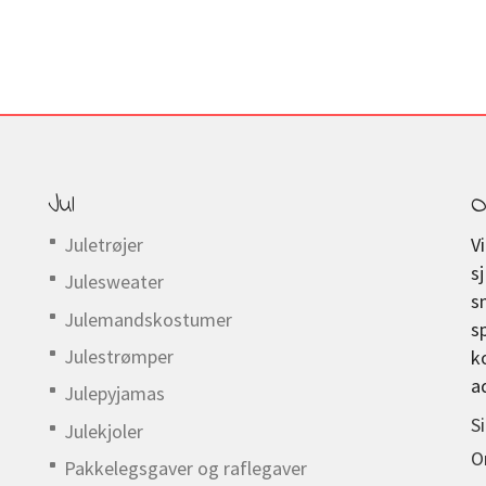
Jul
O
Juletrøjer
V
s
Julesweater
s
Julemandskostumer
s
Julestrømper
k
a
Julepyjamas
S
Julekjoler
O
Pakkelegsgaver og raflegaver