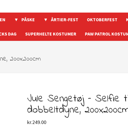
EN
PÅSKE
ÅRTIER-FEST
OKTOBERFEST
CKS DAG
SUPERHELTE KOSTUMER
PAW PATROL KOSTU
dyne, 200x200cm
Jule Sengetøj – Selfie ti
dobbeltdyne, 200x200c
kr.
249.00