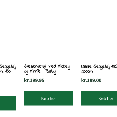
Sengetøj
Julesengetøj med Mickey
Nisse Sengetøj 13
m, 100
og Minnie – Baby
200cm
kr.
199.95
kr.
199.00
Køb her
Køb her