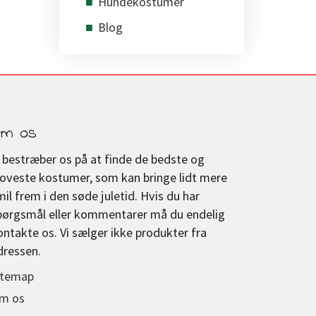
Hundekostumer
Blog
m os
i bestræber os på at finde de bedste og
joveste kostumer, som kan bringe lidt mere
mil frem i den søde juletid. Hvis du har
pørgsmål eller kommentarer må du endelig
ontakte os. Vi sælger ikke produkter fra
dressen.
itemap
m os