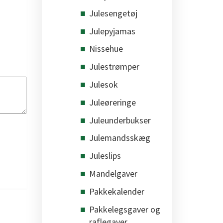
Julesengetøj
Julepyjamas
Nissehue
Julestrømper
Julesok
Juleøreringe
Juleunderbukser
Julemandsskæg
Juleslips
Mandelgaver
Pakkekalender
Pakkelegsgaver og
raflegaver