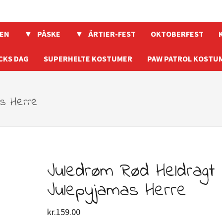
EN
PÅSKE
ÅRTIER-FEST
OKTOBERFEST
CKS DAG
SUPERHELTE KOSTUMER
PAW PATROL KOSTU
as Herre
Juledrøm Rød Heldragt
Julepyjamas Herre
kr.
159.00