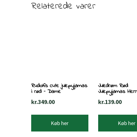
Relaterede varer
Rudolfs cute julepyjamas
Juledrøm Rød
i rød – Dame
Julepyjamas Her
kr.
349.00
kr.
139.00
Køb her
Køb her