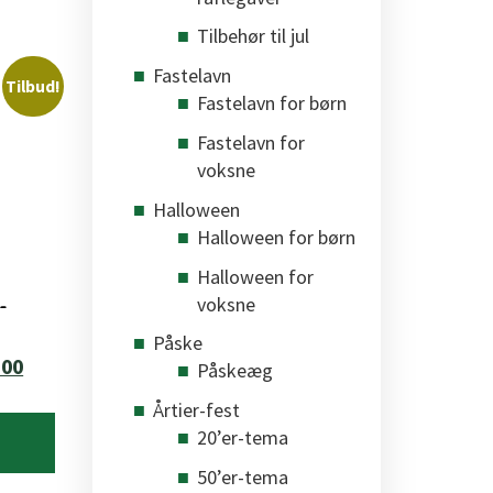
Tilbehør til jul
Fastelavn
Tilbud!
Fastelavn for børn
Fastelavn for
voksne
Halloween
Halloween for børn
Halloween for
voksne
–
Påske
Den
.00
Påskeæg
elige
aktuelle
Årtier-fest
pris
20’er-tema
er:
50’er-tema
.00.
kr.150.00.