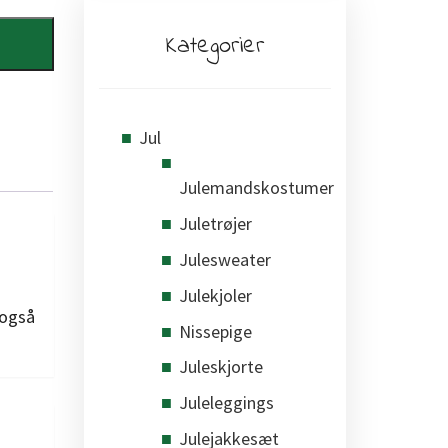
Kategorier
Jul
Julemandskostumer
Juletrøjer
Julesweater
Julekjoler
 også
Nissepige
Juleskjorte
Juleleggings
Julejakkesæt