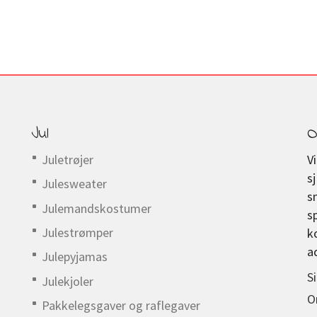
Jul
O
Juletrøjer
V
s
Julesweater
s
Julemandskostumer
s
Julestrømper
k
a
Julepyjamas
S
Julekjoler
O
Pakkelegsgaver og raflegaver