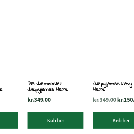
Blå Julemønster
Julepyjamas Navy 
re
Julepyjamas Herre
Herre
Den
kr.
349.00
kr.
349.00
kr.
150
oprind
pris
Køb her
Køb her
var:
kr.349