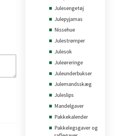
Julesengetøj
Julepyjamas
Nissehue
Julestrømper
Julesok
Juleøreringe
Juleunderbukser
Julemandsskæg
Juleslips
Mandelgaver
Pakkekalender
Pakkelegsgaver og
raflegaver