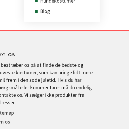
Hundekostumer
Blog
m os
i bestræber os på at finde de bedste og
joveste kostumer, som kan bringe lidt mere
mil frem i den søde juletid. Hvis du har
pørgsmål eller kommentarer må du endelig
ontakte os. Vi sælger ikke produkter fra
dressen.
itemap
m os