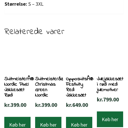
Størrelse:
S – 3XL
Relaterede varer
SuitmeisterÂ®
Suitmeisterâ¢
OpposuitsÂ®
Julejakkesæt
Nordic Pixel
Christmas
Festivity
i rød med
Jakkesæt
Green
Red
julemotiver
Rød
Nordic
Jakkesæt
kr.
799.00
kr.
399.00
kr.
399.00
kr.
649.00
Køb her
Køb her
Køb her
Køb her