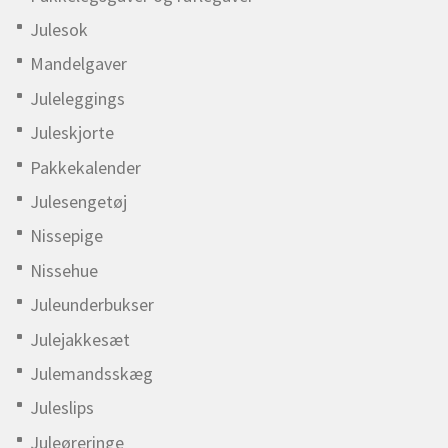
Julesok
Mandelgaver
Juleleggings
Juleskjorte
Pakkekalender
Julesengetøj
Nissepige
Nissehue
Juleunderbukser
Julejakkesæt
Julemandsskæg
Juleslips
Juleøreringe