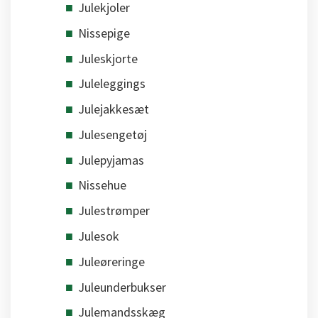
Julekjoler
Nissepige
Juleskjorte
Juleleggings
Julejakkesæt
Julesengetøj
Julepyjamas
Nissehue
Julestrømper
Julesok
Juleøreringe
Juleunderbukser
Julemandsskæg