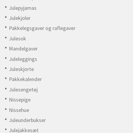
Julepyjamas
Julekjoler
Pakkelegsgaver og raflegaver
Julesok
Mandelgaver
Juleleggings
Juleskjorte
Pakkekalender
Julesengetøj
Nissepige
Nissehue
Juleunderbukser
Julejakkesæt