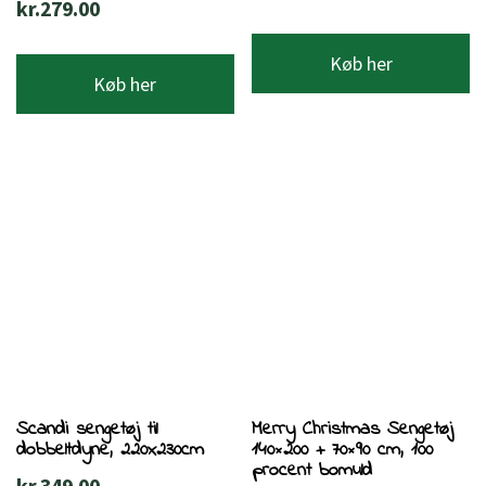
kr.
279.00
Køb her
Køb her
Scandi sengetøj til
Merry Christmas Sengetøj
dobbeltdyne, 220x230cm
140×200 + 70×90 cm, 100
procent bomuld
kr.
349.00