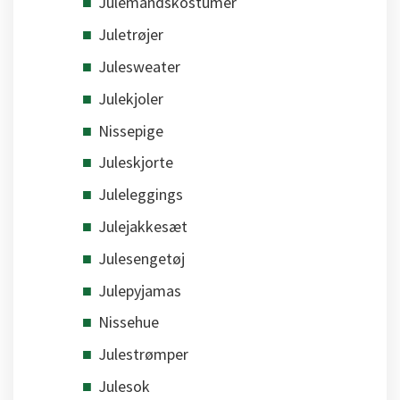
Julemandskostumer
Juletrøjer
Julesweater
Julekjoler
Nissepige
Juleskjorte
Juleleggings
Julejakkesæt
Julesengetøj
Julepyjamas
Nissehue
Julestrømper
Julesok