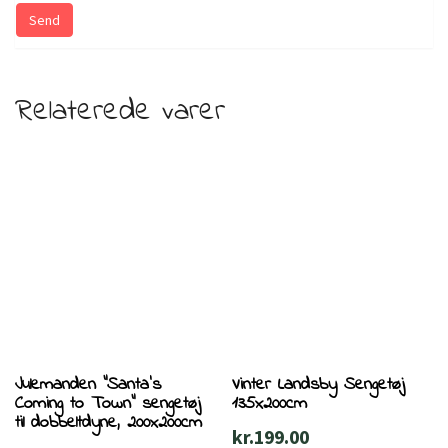
Relaterede varer
Julemanden ”Santa’s
Vinter Landsby Sengetøj
Coming to Town” sengetøj
135x200cm
til dobbeltdyne, 200x200cm
kr.
199.00