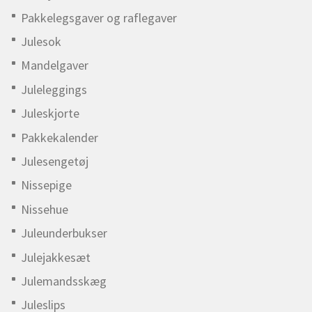
Pakkelegsgaver og raflegaver
Julesok
Mandelgaver
Juleleggings
Juleskjorte
Pakkekalender
Julesengetøj
Nissepige
Nissehue
Juleunderbukser
Julejakkesæt
Julemandsskæg
Juleslips