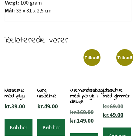
Vægt:
100 gram
Mål:
33 x 31 x 2,5 cm
Relaterede varer
Tilbud!
Tilbud!
Nissehue
Lang
Julemandsskæg
Nissehue
med plys
nissehue
med paryk i
med glimmer
deluxe
Den
kr.
39.00
kr.
49.00
kr.
69.00
Den
kr.
169.00
opri
Den
kr.
49.00
oprindelige
Den
kr.
149.00
pris
aktu
Køb her
Køb her
pris
aktuelle
var:
pris
Køb her