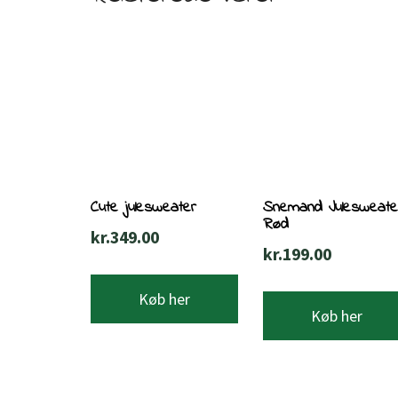
Cute julesweater
Snemand Julesweate
Rød
kr.
349.00
kr.
199.00
Køb her
Køb her