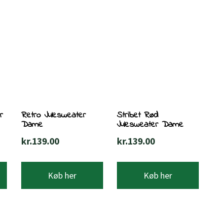
r
Retro Julesweater
Stribet Rød
Dame
Julesweater Dame
kr.
139.00
kr.
139.00
Køb her
Køb her