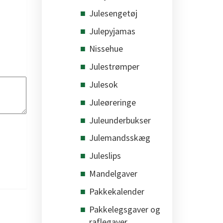
Julesengetøj
Julepyjamas
Nissehue
Julestrømper
Julesok
Juleøreringe
Juleunderbukser
Julemandsskæg
Juleslips
Mandelgaver
Pakkekalender
Pakkelegsgaver og
raflegaver