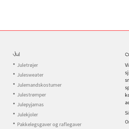
Jul
O
Juletrøjer
V
s
Julesweater
s
Julemandskostumer
s
Julestrømper
k
a
Julepyjamas
S
Julekjoler
O
Pakkelegsgaver og raflegaver