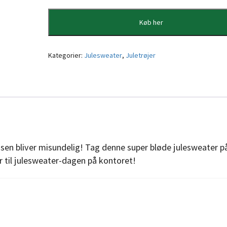
Køb her
Kategorier:
Julesweater
,
Juletrøjer
nissen bliver misundelig! Tag denne super bløde julesweater p
ler til julesweater-dagen på kontoret!