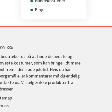
Hundekostumer
Blog
m os
i bestræber os på at finde de bedste og
joveste kostumer, som kan bringe lidt mere
mil frem i den søde juletid. Hvis du har
pørgsmål eller kommentarer må du endelig
ontakte os. Vi sælger ikke produkter fra
dressen.
itemap
m os