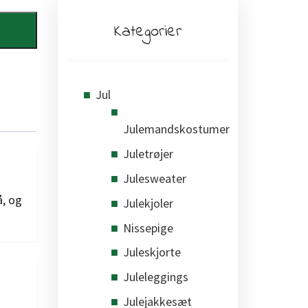
Kategorier
Jul
Julemandskostumer
Juletrøjer
Julesweater
å, og
Julekjoler
Nissepige
Juleskjorte
Juleleggings
Julejakkesæt