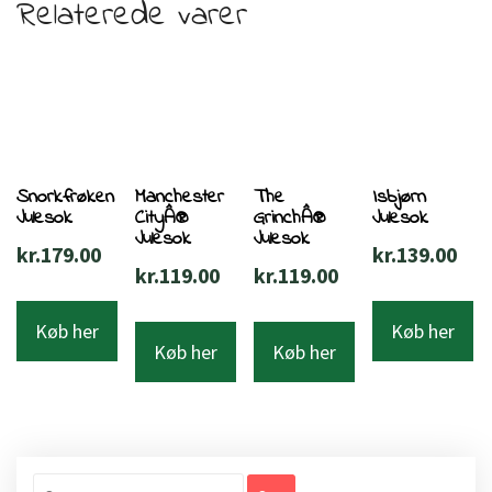
Relaterede varer
Snorkfrøken
Manchester
The
Isbjørn
Julesok
CityÂ®
GrinchÂ®
Julesok
Julesok
Julesok
kr.
179.00
kr.
139.00
kr.
119.00
kr.
119.00
Køb her
Køb her
Køb her
Køb her
Søg