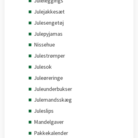
Juleleggings
Julejakkesæt
Julesengetøj
Julepyjamas
Nissehue
Julestrømper
Julesok
Juleøreringe
Juleunderbukser
Julemandsskæg
Juleslips
Mandelgaver
Pakkekalender