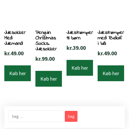
Julesokker
Penguin
Julestrømper
Julestrømper
Med
Christmas
til børn
med Rudolf
Julemand
Socks.
i blå
kr.
39.00
Julesokker
kr.
49.00
kr.
49.00
kr.
99.00
Køb her
Køb her
Køb her
Køb her
Søg
efter: