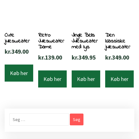
Cute
Retro
Jingle Bells
Den
julesweater
Julesweater
Julesweater
klassiske
Dame
med lys
julesweater
kr.
349.00
kr.
139.00
kr.
349.95
kr.
349.00
Køb her
Køb her
Køb her
Køb her
Søg
efter: