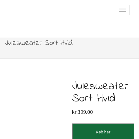
Toggle
Navigatio
Julesweater Sort Hvid
Julesweater
Sort Hvid
kr.
399.00
Køb her