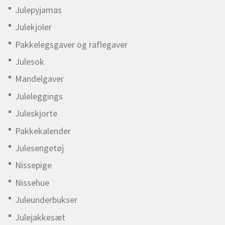
Julepyjamas
Julekjoler
Pakkelegsgaver og raflegaver
Julesok
Mandelgaver
Juleleggings
Juleskjorte
Pakkekalender
Julesengetøj
Nissepige
Nissehue
Juleunderbukser
Julejakkesæt