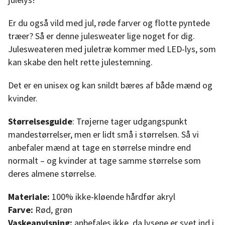
Er du også vild med jul, røde farver og flotte pyntede
træer? Så er denne julesweater lige noget for dig.
Julesweateren med juletræ kommer med LED-lys, som
kan skabe den helt rette julestemning.
Det er en unisex og kan snildt bæres af både mænd og
kvinder.
Størrelsesguide
: Trøjerne tager udgangspunkt
mandestørrelser, men er lidt små i størrelsen. Så vi
anbefaler mænd at tage en størrelse mindre end
normalt – og kvinder at tage samme størrelse som
deres almene størrelse.
Materiale:
100% ikke-kløende hårdfør akryl
Farve:
Rød, grøn
Vaskeanvisning:
anbefales ikke, da lysene er syet ind i