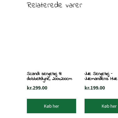
Relaterede varer
Scandi sengetøj til
Jule Sengetøj –
dobbeltdyne, 200x200cm
Julemandens Hule
kr.
299.00
kr.
199.00
Køb her
Køb her