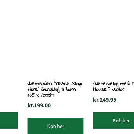
Julemanden ”Please Stop
Julesengetøj med 
Here” Sengetøj til børn
Mouse – Junior
135 x 200cm
kr.
249.95
kr.
199.00
Køb her
Køb her