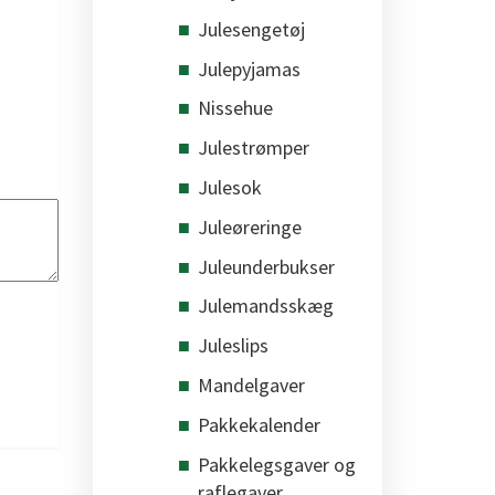
Julesengetøj
Julepyjamas
Nissehue
Julestrømper
Julesok
Juleøreringe
Juleunderbukser
Julemandsskæg
Juleslips
Mandelgaver
Pakkekalender
Pakkelegsgaver og
raflegaver