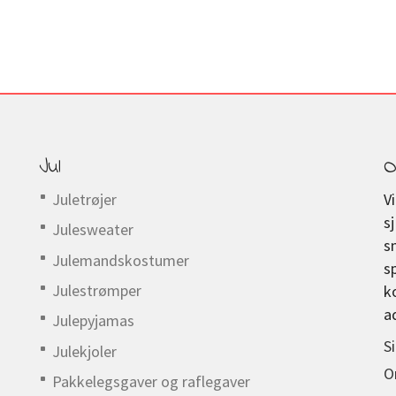
Jul
O
Juletrøjer
V
s
Julesweater
s
Julemandskostumer
s
Julestrømper
k
a
Julepyjamas
S
Julekjoler
O
Pakkelegsgaver og raflegaver