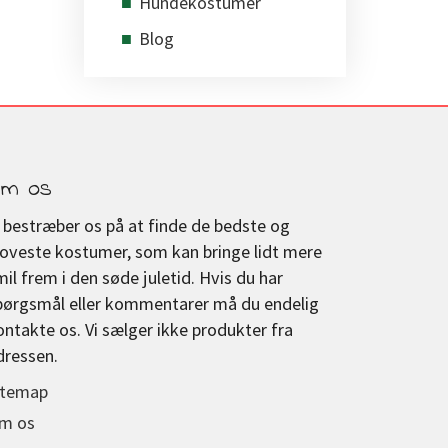
Hundekostumer
Blog
m os
i bestræber os på at finde de bedste og
joveste kostumer, som kan bringe lidt mere
mil frem i den søde juletid. Hvis du har
pørgsmål eller kommentarer må du endelig
ontakte os. Vi sælger ikke produkter fra
dressen.
itemap
m os