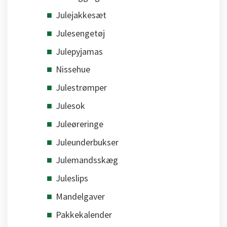
Julejakkesæt
Julesengetøj
Julepyjamas
Nissehue
Julestrømper
Julesok
Juleøreringe
Juleunderbukser
Julemandsskæg
Juleslips
Mandelgaver
Pakkekalender