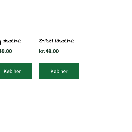
g nissehue
Stribet Nissehue
49.00
kr.
49.00
Køb her
Køb her