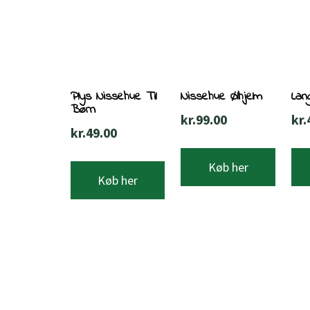
Plys Nissehue Til
Nissehue Ølhjelm
Lan
Børn
kr.
99.00
kr.
kr.
49.00
Køb her
Køb her