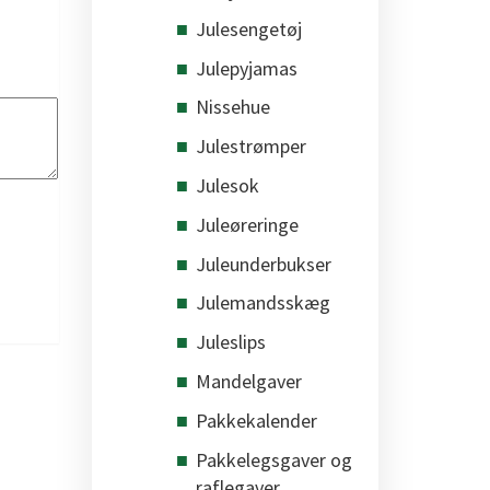
Julesengetøj
Julepyjamas
Nissehue
Julestrømper
Julesok
Juleøreringe
Juleunderbukser
Julemandsskæg
Juleslips
Mandelgaver
Pakkekalender
Pakkelegsgaver og
raflegaver