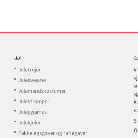
Jul
O
Juletrøjer
V
s
Julesweater
s
Julemandskostumer
s
Julestrømper
k
a
Julepyjamas
S
Julekjoler
O
Pakkelegsgaver og raflegaver