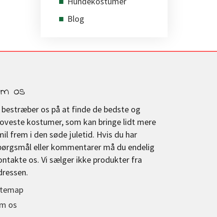
Hundekostumer
Blog
m os
i bestræber os på at finde de bedste og
joveste kostumer, som kan bringe lidt mere
mil frem i den søde juletid. Hvis du har
pørgsmål eller kommentarer må du endelig
ontakte os. Vi sælger ikke produkter fra
dressen.
itemap
m os