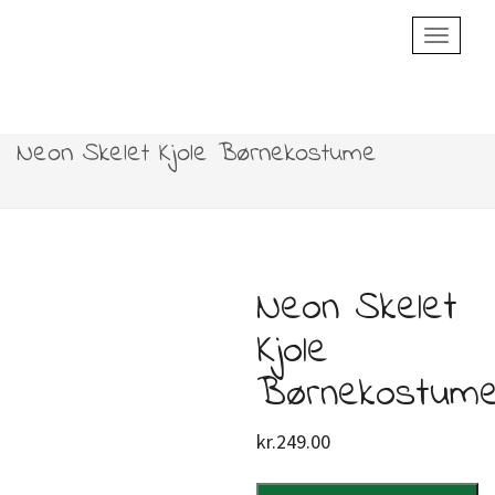
Toggle
Navigatio
Neon Skelet Kjole Børnekostume
Neon Skelet
Kjole
Børnekostum
kr.
249.00