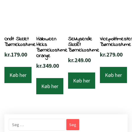
Ondt Skelet
Halloween
Selvlysende
Vicepolitimeste
Børnekostume
Heks
Skelet
Børnekostume
Børnekostume
Børnekostume
kr.
179.00
kr.
279.00
Orange
kr.
249.00
kr.
349.00
Køb her
Køb her
Køb her
Køb her
Søg
efter: