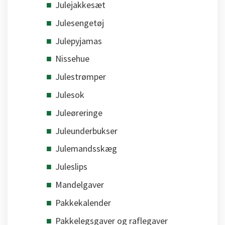
Julejakkesæt
Julesengetøj
Julepyjamas
Nissehue
Julestrømper
Julesok
Juleøreringe
Juleunderbukser
Julemandsskæg
Juleslips
Mandelgaver
Pakkekalender
Pakkelegsgaver og raflegaver