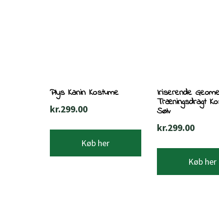
Plys Kanin Kostume
Iriserende Geome
Træningsdragt K
kr.
299.00
Sølv
kr.
299.00
Køb her
Køb her