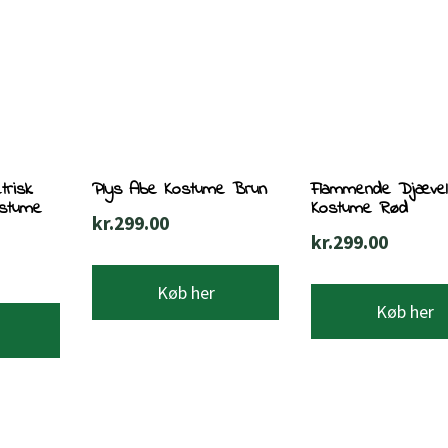
trisk
Plys Abe Kostume Brun
Flammende Djævel
ostume
Kostume Rød
kr.
299.00
kr.
299.00
Køb her
Køb her