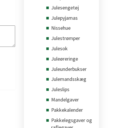
Julesengetøj
Julepyjamas
Nissehue
Julestrømper
Julesok
Juleøreringe
Juleunderbukser
Julemandsskæg
Juleslips
Mandelgaver
Pakkekalender
Pakkelegsgaver og
raflegaver