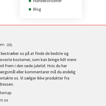
Hundekostumer
Blog
m os
i bestræber os på at finde de bedste og
joveste kostumer, som kan bringe lidt mere
mil frem i den søde juletid. Hvis du har
pørgsmål eller kommentarer må du endelig
ontakte os. Vi sælger ikke produkter fra
dressen.
itemap
m os