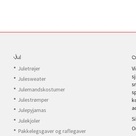
Jul
O
Juletrøjer
V
s
Julesweater
s
Julemandskostumer
s
Julestrømper
k
a
Julepyjamas
S
Julekjoler
O
Pakkelegsgaver og raflegaver