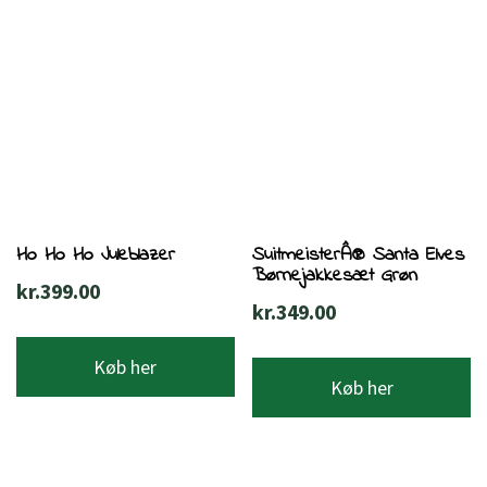
Ho Ho Ho Juleblazer
SuitmeisterÂ® Santa Elves
Børnejakkesæt Grøn
kr.
399.00
kr.
349.00
Køb her
Køb her