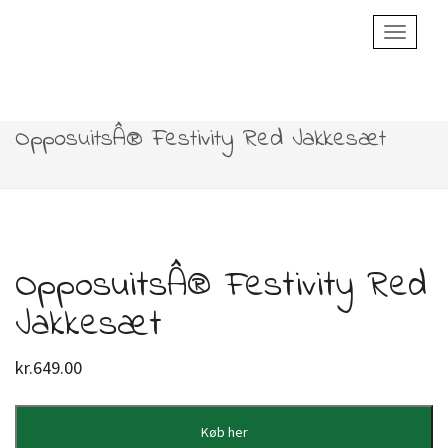
Toggle
Navigatio
OpposuitsÂ® Festivity Red Jakkesæt
OpposuitsÂ® Festivity Red
Jakkesæt
kr.
649.00
Køb her