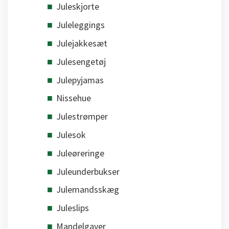
Juleskjorte
Juleleggings
Julejakkesæt
Julesengetøj
Julepyjamas
Nissehue
Julestrømper
Julesok
Juleøreringe
Juleunderbukser
Julemandsskæg
Juleslips
Mandelgaver