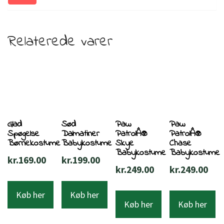
Relaterede varer
Glad
Sød
Paw
Paw
Spøgelse
Dalmatiner
PatrolÂ®
PatrolÂ®
Børnekostume
Babykostume
Skye
Chase
Babykostume
Babykostume
kr.
169.00
kr.
199.00
kr.
249.00
kr.
249.00
Køb her
Køb her
Køb her
Køb her