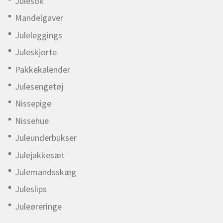
Julesok
Mandelgaver
Juleleggings
Juleskjorte
Pakkekalender
Julesengetøj
Nissepige
Nissehue
Juleunderbukser
Julejakkesæt
Julemandsskæg
Juleslips
Juleøreringe