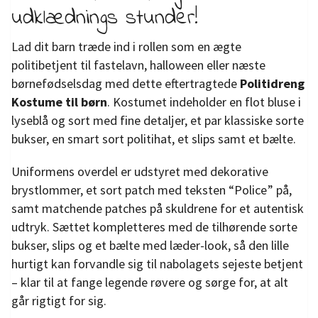
udklædnings stunder!
Lad dit barn træde ind i rollen som en ægte
politibetjent til fastelavn, halloween eller næste
børnefødselsdag med dette eftertragtede
Politidreng
Kostume til børn
. Kostumet indeholder en flot bluse i
lyseblå og sort med fine detaljer, et par klassiske sorte
bukser, en smart sort politihat, et slips samt et bælte.
Uniformens overdel er udstyret med dekorative
brystlommer, et sort patch med teksten “Police” på,
samt matchende patches på skuldrene for et autentisk
udtryk. Sættet kompletteres med de tilhørende sorte
bukser, slips og et bælte med læder-look, så den lille
hurtigt kan forvandle sig til nabolagets sejeste betjent
– klar til at fange legende røvere og sørge for, at alt
går rigtigt for sig.