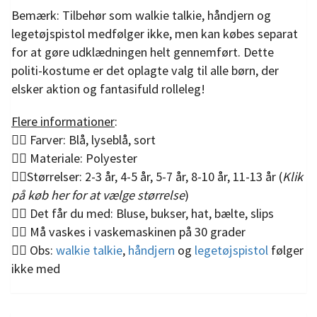
Bemærk: Tilbehør som walkie talkie, håndjern og
legetøjspistol medfølger ikke, men kan købes separat
for at gøre udklædningen helt gennemført. Dette
politi-kostume er det oplagte valg til alle børn, der
elsker aktion og fantasifuld rolleleg!
Flere informationer
:
👮‍♂️ Farver: Blå, lyseblå, sort
👮‍♂️ Materiale: Polyester
👮‍♂️Størrelser: 2-3 år, 4-5 år, 5-7 år, 8-10 år, 11-13 år (
Klik
på køb her for at vælge størrelse
)
👮‍♂️ Det får du med: Bluse, bukser, hat, bælte, slips
👮‍♂️ Må vaskes i vaskemaskinen på 30 grader
👮‍♂️ Obs:
walkie talkie
,
håndjern
og
legetøjspistol
følger
ikke med