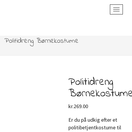
Toggle
Navigatio
Politidreng Børnekostume
Politidreng
Børnekostum
kr.
269.00
Er du på udkig efter et
politibetjentkostume til