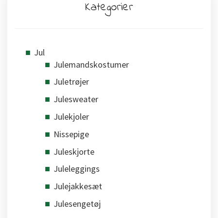
Kategorier
Jul
Julemandskostumer
Juletrøjer
Julesweater
Julekjoler
Nissepige
Juleskjorte
Juleleggings
Julejakkesæt
Julesengetøj