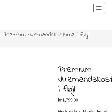
Toggle
Navigatio
Premium Julemandskostume i fløjl
Premium
Julemandskos
i fløjl
kr.
1,799.00
Ønsker du at klæde dig ud