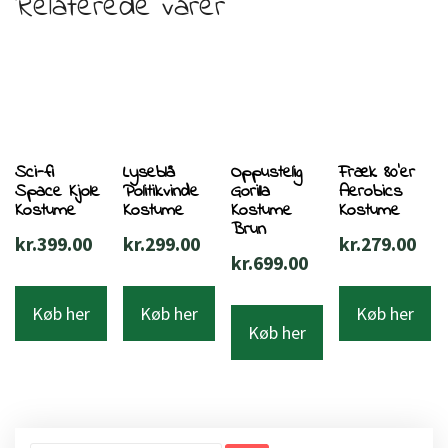
Relaterede varer
Sci-fi
Lyseblå
Oppustelig
Fræk 80’er
Space Kjole
Politikvinde
Gorilla
Aerobics
Kostume
Kostume
Kostume
Kostume
Brun
kr.
399.00
kr.
299.00
kr.
279.00
kr.
699.00
Køb her
Køb her
Køb her
Køb her