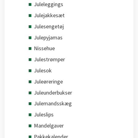
Juleleggings
Julejakkesæt
Julesengetøj
Julepyjamas
Nissehue
Julestrømper
Julesok
Juleøreringe
Juleunderbukser
Julemandsskæg
Juleslips
Mandelgaver
Pakkekalender