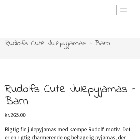
Toggle
Navigatio
Rudolfs Cute Julepyjamas – Barn
Rudolfs Cute Julepyjamas –
Barn
kr.
265.00
Rigtig fin julepyjamas med kæmpe Rudolf-motiv. Det
er en rigtig charmerende og behagelig pyjamas, der