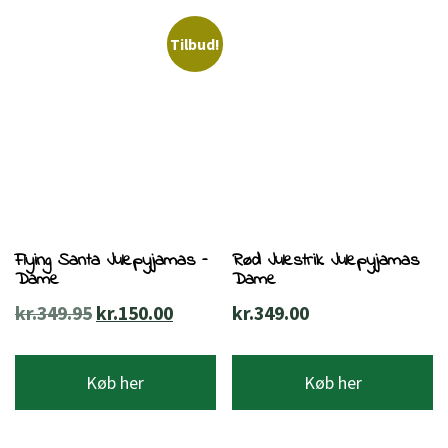
Tilbud!
Flying Santa Julepyjamas –
Rød Julestrik Julepyjamas
Dame
Dame
Den
Den
kr.
349.95
kr.
150.00
kr.
349.00
oprindelige
aktuelle
pris
pris
Køb her
Køb her
var:
er:
kr.349.95.
kr.150.00.