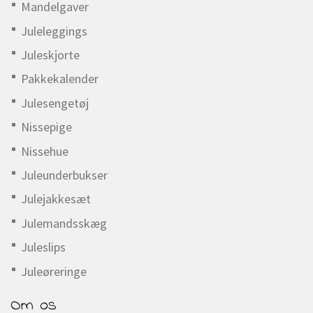
Mandelgaver
Juleleggings
Juleskjorte
Pakkekalender
Julesengetøj
Nissepige
Nissehue
Juleunderbukser
Julejakkesæt
Julemandsskæg
Juleslips
Juleøreringe
Om os