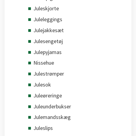
Juleskjorte
Juleleggings
Julejakkesæt
Julesengetøj
Julepyjamas
Nissehue
Julestrømper
Julesok
Juleøreringe
Juleunderbukser
Julemandsskæg
Juleslips