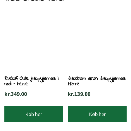
Rudolf Cute julepyjamas i
Juledrøm Grøn Julepyjamas
rød – herre
Herre
kr.
349.00
kr.
139.00
Køb her
Køb her