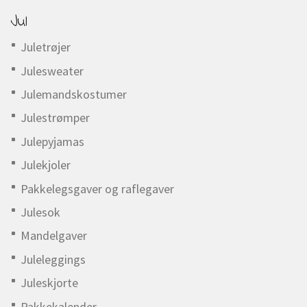
Jul
Juletrøjer
Julesweater
Julemandskostumer
Julestrømper
Julepyjamas
Julekjoler
Pakkelegsgaver og raflegaver
Julesok
Mandelgaver
Juleleggings
Juleskjorte
Pakkekalender