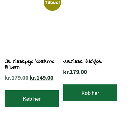
Tilbud!
Lille nissepige kostume
Julenisse Julekjole
til børn
kr.
179.00
Den
Den
kr.
179.00
kr.
149.00
oprindelige
aktuelle
Køb her
pris
pris
Køb her
var:
er:
kr.179.00.
kr.149.00.