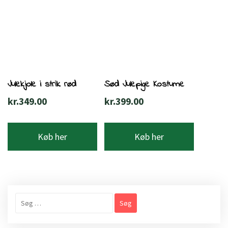
Julekjole i strik rød
Sød Julepige Kostume
kr.
349.00
kr.
399.00
Køb her
Køb her
Søg
efter: