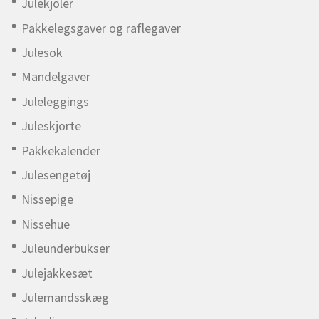
Julekjoler
Pakkelegsgaver og raflegaver
Julesok
Mandelgaver
Juleleggings
Juleskjorte
Pakkekalender
Julesengetøj
Nissepige
Nissehue
Juleunderbukser
Julejakkesæt
Julemandsskæg