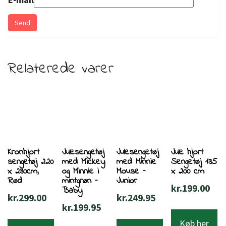
Relaterede varer
Kronhjort
Julesengetøj
Julesengetøj
Jule hjort
sengetøj 220
med Mickey
med Minnie
Sengetøj 135
x 230cm,
og Minnie i
Mouse –
x 200 cm
Rød
mintgrøn –
Junior
kr.
199.00
Baby
kr.
299.00
kr.
249.95
kr.
199.95
Køb her