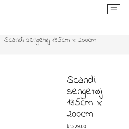
Toggle
Navigatio
Scandi sengetøj 135cm x 200cm
Scandi
sengetøj
135cm x
200cm
kr.
229.00