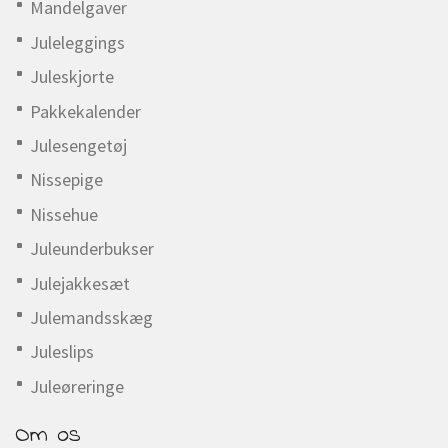
Mandelgaver
Juleleggings
Juleskjorte
Pakkekalender
Julesengetøj
Nissepige
Nissehue
Juleunderbukser
Julejakkesæt
Julemandsskæg
Juleslips
Juleøreringe
Om os