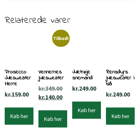
Relaterede varer
Tilbud!
Prosecco
Vennernes
Juletrøje
Rensdyrs
Julesweater
julesweater
snemand
julesweater i
Herre
blå
Den
kr.
349.00
kr.
249.00
kr.
159.00
kr.
249.00
oprindelige
Den
kr.
140.00
pris
aktuelle
Køb her
var:
pris
Køb her
Køb her
Køb her
kr.349.00.
er:
kr.140.00.