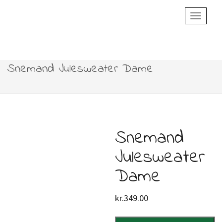
Toggle
Navigatio
Snemand Julesweater Dame
Snemand
Julesweater
Dame
kr.
349.00