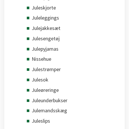
Juleskjorte
Juleleggings
Julejakkesæt
Julesengetøj
Julepyjamas
Nissehue
Julestrømper
Julesok
Juleøreringe
Juleunderbukser
Julemandsskæg
Juleslips