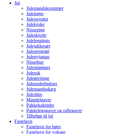
Jul
Julemandskostumer
Juletrøjer
Julesweater
Julekjoler
Nissepige
Juleskjorte
Juleleggings
Julejakkesæt
Julesengetøj
Julepyjamas
Nissehue
Julestrømper
Julesok
Juleøreringe
Juleunderbukser
Julemandsskæg
Juleslips
Mandelgaver
Pakkekalender
Pakkelegsgaver og raflegaver
Tilbehør til jul
Fastelavn
Fastelavn for børn
Fastelavn for voksne