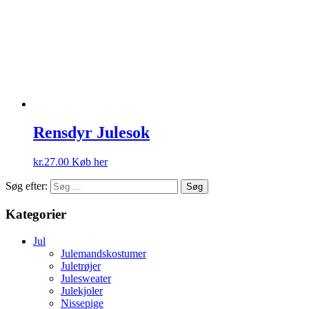
Rensdyr Julesok
kr.
27.00
Køb her
Søg efter:
Kategorier
Jul
Julemandskostumer
Juletrøjer
Julesweater
Julekjoler
Nissepige