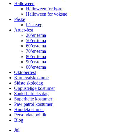
Halloween
Halloween for børn
Halloween for voksne
Påske
Påskeæg
Årtier-fest
20’er-tema
50’er-tema
60’er-tema
70’er-tema
80’er-tema
90’er-tema
00’er-tema
Oktoberfest
Karnevalskostume
Sidste skoledag
Oppustelige kostumer
Sankt Patricks dag
Superhelte kostumer
Paw patrol kostumer
Hundekostumer
Persondatapolitik
Blog
Jul