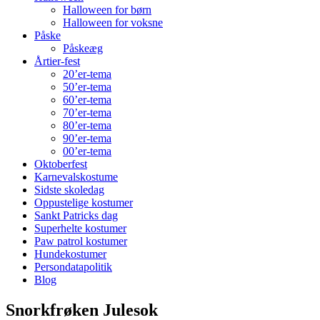
Halloween for børn
Halloween for voksne
Påske
Påskeæg
Årtier-fest
20’er-tema
50’er-tema
60’er-tema
70’er-tema
80’er-tema
90’er-tema
00’er-tema
Oktoberfest
Karnevalskostume
Sidste skoledag
Oppustelige kostumer
Sankt Patricks dag
Superhelte kostumer
Paw patrol kostumer
Hundekostumer
Persondatapolitik
Blog
Snorkfrøken Julesok