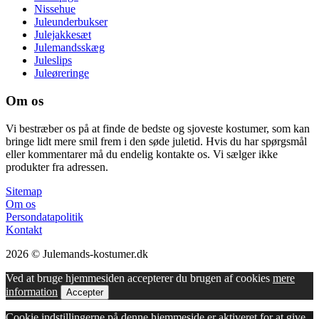
Nissehue
Juleunderbukser
Julejakkesæt
Julemandsskæg
Juleslips
Juleøreringe
Om os
Vi bestræber os på at finde de bedste og sjoveste kostumer, som kan
bringe lidt mere smil frem i den søde juletid. Hvis du har spørgsmål
eller kommentarer må du endelig kontakte os. Vi sælger ikke
produkter fra adressen.
Sitemap
Om os
Persondatapolitik
Kontakt
2026 © Julemands-kostumer.dk
Ved at bruge hjemmesiden accepterer du brugen af cookies
mere
information
Accepter
Cookie indstillingerne på denne hjemmeside er aktiveret for at give