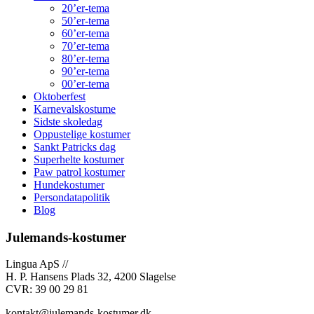
20’er-tema
50’er-tema
60’er-tema
70’er-tema
80’er-tema
90’er-tema
00’er-tema
Oktoberfest
Karnevalskostume
Sidste skoledag
Oppustelige kostumer
Sankt Patricks dag
Superhelte kostumer
Paw patrol kostumer
Hundekostumer
Persondatapolitik
Blog
Julemands-kostumer
Lingua ApS //
H. P. Hansens Plads 32, 4200 Slagelse
CVR: 39 00 29 81
kontakt@julemands-kostumer.dk