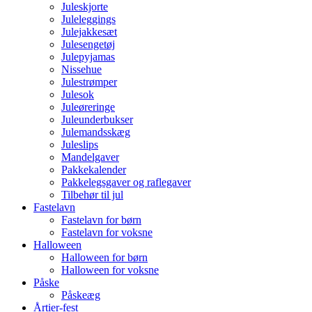
Juleskjorte
Juleleggings
Julejakkesæt
Julesengetøj
Julepyjamas
Nissehue
Julestrømper
Julesok
Juleøreringe
Juleunderbukser
Julemandsskæg
Juleslips
Mandelgaver
Pakkekalender
Pakkelegsgaver og raflegaver
Tilbehør til jul
Fastelavn
Fastelavn for børn
Fastelavn for voksne
Halloween
Halloween for børn
Halloween for voksne
Påske
Påskeæg
Årtier-fest