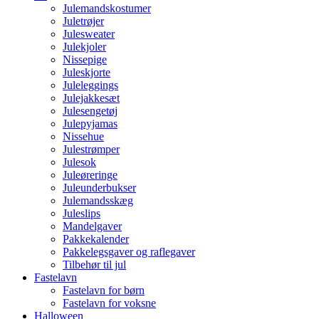
Julemandskostumer
Juletrøjer
Julesweater
Julekjoler
Nissepige
Juleskjorte
Juleleggings
Julejakkesæt
Julesengetøj
Julepyjamas
Nissehue
Julestrømper
Julesok
Juleøreringe
Juleunderbukser
Julemandsskæg
Juleslips
Mandelgaver
Pakkekalender
Pakkelegsgaver og raflegaver
Tilbehør til jul
Fastelavn
Fastelavn for børn
Fastelavn for voksne
Halloween