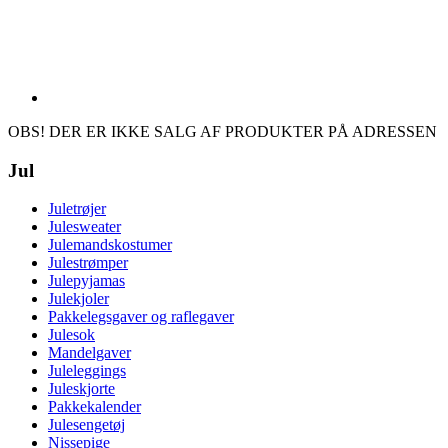
OBS! DER ER IKKE SALG AF PRODUKTER PÅ ADRESSEN
Jul
Juletrøjer
Julesweater
Julemandskostumer
Julestrømper
Julepyjamas
Julekjoler
Pakkelegsgaver og raflegaver
Julesok
Mandelgaver
Juleleggings
Juleskjorte
Pakkekalender
Julesengetøj
Nissepige