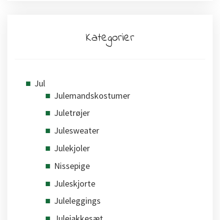
Kategorier
Jul
Julemandskostumer
Juletrøjer
Julesweater
Julekjoler
Nissepige
Juleskjorte
Juleleggings
Julejakkesæt