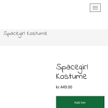
Toggle
Navigatio
Spacegirl Kostume
Spacegirl
Kostume
kr.
449.00
Køb her