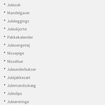
Julesok
Mandelgaver
Juleleggings
Juleskjorte
Pakkekalender
Julesengetøj
Nissepige
Nissehue
Juleunderbukser
Julejakkesæt
Julemandsskæg
Juleslips
Juleøreringe