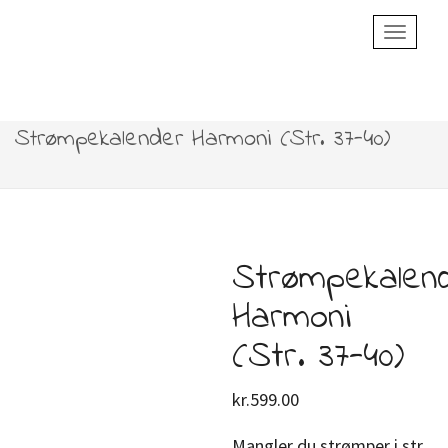
Toggle
Navigatio
Strømpekalender Harmoni (Str. 37-40)
Strømpekalen
Harmoni
(Str. 37-40)
kr.
599.00
Mangler du strømper i str.