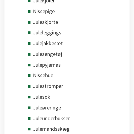
Julekjoler
Nissepige
Juleskjorte
Juleleggings
Julejakkesæt
Julesengetøj
Julepyjamas
Nissehue
Julestrømper
Julesok
Juleøreringe
Juleunderbukser
Julemandsskæg