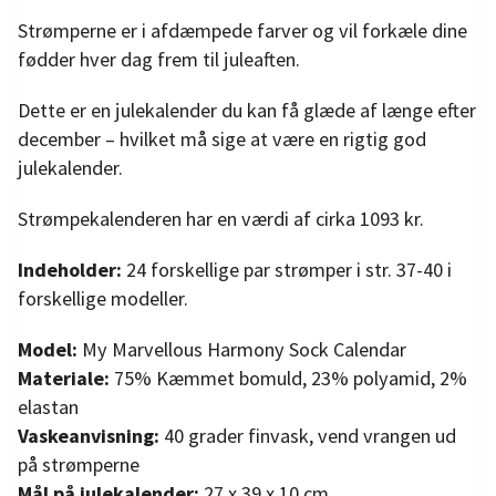
Strømperne er i afdæmpede farver og vil forkæle dine
fødder hver dag frem til juleaften.
Dette er en julekalender du kan få glæde af længe efter
december – hvilket må sige at være en rigtig god
julekalender.
Strømpekalenderen har en værdi af cirka 1093 kr.
Indeholder:
24 forskellige par strømper i str. 37-40 i
forskellige modeller.
Model:
My Marvellous Harmony Sock Calendar
Materiale:
75% Kæmmet bomuld, 23% polyamid, 2%
elastan
Vaskeanvisning:
40 grader finvask, vend vrangen ud
på strømperne
Mål på julekalender:
27 x 39 x 10 cm