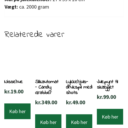
Vægt:
ca. 2000 gram
Relaterede varer
Nissehue
Slikautomat
Lykkehjuls-
Julepynt til
– Candy
drukspil med
skægget
kr.
19.00
Grabber
shots
kr.
99.00
kr.
349.00
kr.
49.00
Køb her
Køb her
Køb her
Køb her