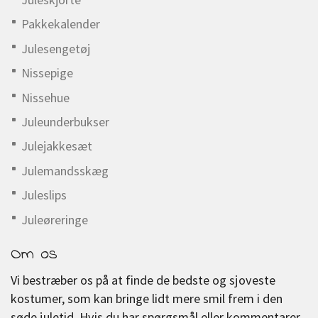
Pakkekalender
Julesengetøj
Nissepige
Nissehue
Juleunderbukser
Julejakkesæt
Julemandsskæg
Juleslips
Juleøreringe
Om os
Vi bestræber os på at finde de bedste og sjoveste
kostumer, som kan bringe lidt mere smil frem i den
søde juletid. Hvis du har spørgsmål eller kommentarer