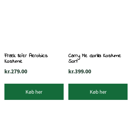
Fræk 80’er Aerobics
Carry Me Gorilla Kostume
Kostume
Sort
kr.
279.00
kr.
399.00
Køb her
Køb her