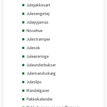
Julejakkesæt
Julesengetøj
Julepyjamas
Nissehue
Julestrømper
Julesok
Juleøreringe
Juleunderbukser
Julemandsskæg
Juleslips
Mandelgaver
Pakkekalender