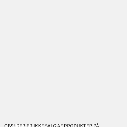
OBS! DER ER IKKE SALG AF PRODUKTER PÅ