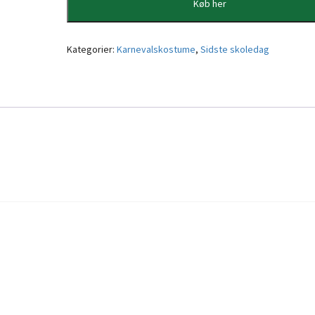
Køb her
Kategorier:
Karnevalskostume
,
Sidste skoledag