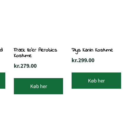
id
Fræk 80’er Aerobics
Plys Kanin Kostume
Kostume
kr.
299.00
kr.
279.00
Køb her
Køb her