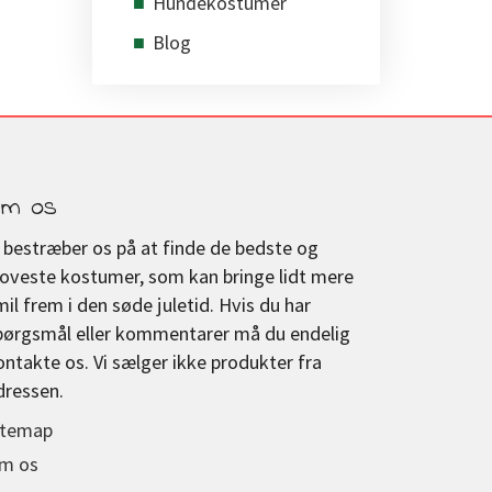
Hundekostumer
Blog
m os
i bestræber os på at finde de bedste og
joveste kostumer, som kan bringe lidt mere
mil frem i den søde juletid. Hvis du har
pørgsmål eller kommentarer må du endelig
ontakte os. Vi sælger ikke produkter fra
dressen.
itemap
m os