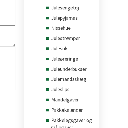
Julesengetøj
Julepyjamas
Nissehue
Julestrømper
Julesok
Juleøreringe
Juleunderbukser
Julemandsskæg
Juleslips
Mandelgaver
Pakkekalender
Pakkelegsgaver og
raflegaver