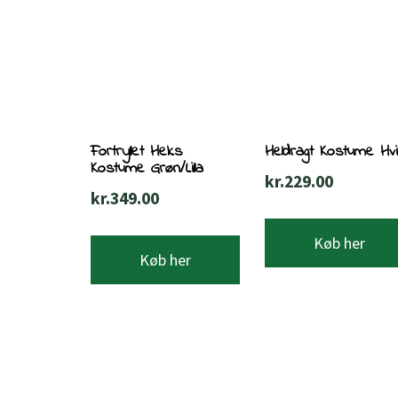
Fortryllet Heks
Heldragt Kostume Hv
Kostume Grøn/Lilla
kr.
229.00
kr.
349.00
Køb her
Køb her