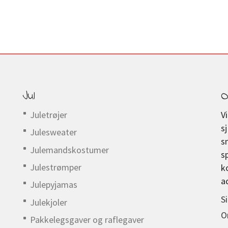
Jul
O
Juletrøjer
V
s
Julesweater
s
Julemandskostumer
s
Julestrømper
k
a
Julepyjamas
S
Julekjoler
O
Pakkelegsgaver og raflegaver