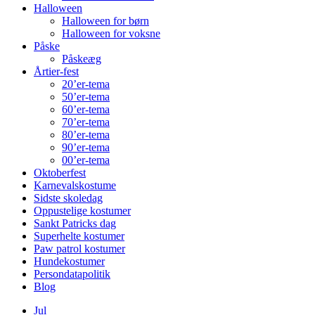
Halloween
Halloween for børn
Halloween for voksne
Påske
Påskeæg
Årtier-fest
20’er-tema
50’er-tema
60’er-tema
70’er-tema
80’er-tema
90’er-tema
00’er-tema
Oktoberfest
Karnevalskostume
Sidste skoledag
Oppustelige kostumer
Sankt Patricks dag
Superhelte kostumer
Paw patrol kostumer
Hundekostumer
Persondatapolitik
Blog
Jul