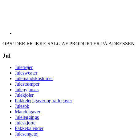
OBS! DER ER IKKE SALG AF PRODUKTER PÅ ADRESSEN
Jul
Juletrøjer
Julesweater
Julemandskostumer
Julestrømper
Julepyjamas
Julekjoler
Pakkelegsgaver og raflegaver
Julesok
Mandelgaver
Juleleggings
Juleskjorte
Pakkekalender
Julesengetøj