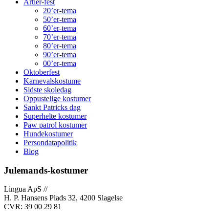
Årtier-fest
20’er-tema
50’er-tema
60’er-tema
70’er-tema
80’er-tema
90’er-tema
00’er-tema
Oktoberfest
Karnevalskostume
Sidste skoledag
Oppustelige kostumer
Sankt Patricks dag
Superhelte kostumer
Paw patrol kostumer
Hundekostumer
Persondatapolitik
Blog
Julemands-kostumer
Lingua ApS //
H. P. Hansens Plads 32, 4200 Slagelse
CVR: 39 00 29 81