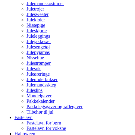
Julemandskostumer
Juletrøjer
Julesweater
Julekjoler
Nissepige
Juleskjorte
Juleleggings
Julejakkesæt
Julesengetøj
Julepyjamas
Nissehue
Julestrømper
Julesok
Juleøreringe
Juleunderbukser
Julemandsskæg
Juleslips
Mandelgaver
Pakkekalender
Pakkelegsgaver og raflegaver
Tilbehør til jul
Fastelavn
Fastelavn for børn
Fastelavn for voksne
Halloween