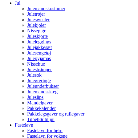
Jul
Julemandskostumer
Juletrøjer
Julesweater
Julekjoler
Nissepige
Juleskjorte
Juleleggings
Julejakkesæt
Julesengetøj
Julepyjamas
Nissehue
Julestrømper
Julesok
Juleøreringe
Juleunderbukser
Julemandsskæg
Juleslips
Mandelgaver
Pakkekalender
Pakkelegsgaver og raflegaver
Tilbehør til jul
Fastelavn
Fastelavn for børn
Fastelavn for voksne