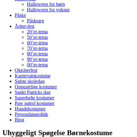
Halloween for børn
Halloween for voksne
Påske
Påskeæg
Årtier-fest
20’er-tema
50’er-tema
60’er-tema
70’er-tema
80’er-tema
90’er-tema
00’er-tema
Oktoberfest
Karnevalskostume
Sidste skoledag
Oppustelige kostumer
Sankt Patricks dag
Superhelte kostumer
Paw patrol kostumer
Hundekostumer
Persondatapolitik
Blog
Uhyggeligt Spøgelse Børnekostume