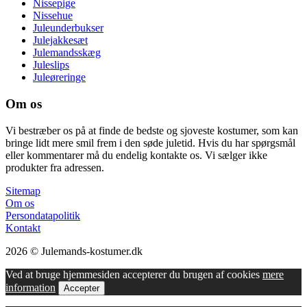
Nissepige
Nissehue
Juleunderbukser
Julejakkesæt
Julemandsskæg
Juleslips
Juleøreringe
Om os
Vi bestræber os på at finde de bedste og sjoveste kostumer, som kan
bringe lidt mere smil frem i den søde juletid. Hvis du har spørgsmål
eller kommentarer må du endelig kontakte os. Vi sælger ikke
produkter fra adressen.
Sitemap
Om os
Persondatapolitik
Kontakt
2026 © Julemands-kostumer.dk
Ved at bruge hjemmesiden accepterer du brugen af cookies
mere
information
Accepter