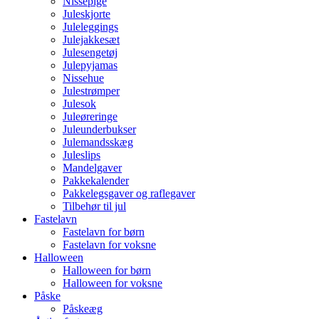
Nissepige
Juleskjorte
Juleleggings
Julejakkesæt
Julesengetøj
Julepyjamas
Nissehue
Julestrømper
Julesok
Juleøreringe
Juleunderbukser
Julemandsskæg
Juleslips
Mandelgaver
Pakkekalender
Pakkelegsgaver og raflegaver
Tilbehør til jul
Fastelavn
Fastelavn for børn
Fastelavn for voksne
Halloween
Halloween for børn
Halloween for voksne
Påske
Påskeæg